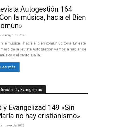
evista Autogestión 164
Con la música, hacia el Bien
Común»
 de mayo de 2026
n la música... hacia el bien común Editorial En este
mero de la revista Autogestión vamos a hablar de
 música y el canto. De la...
Leer más
Revista Id y Evangelizad
d y Evangelizad 149 «Sin
aría no hay cristianismo»
de mayo de 2026