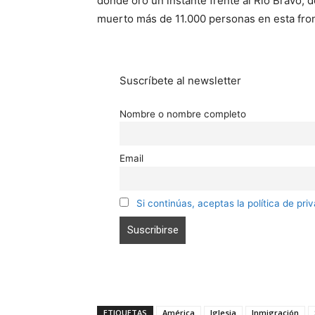
donde oró un instante frente al Río Bravo, 
muerto más de 11.000 personas en esta fron
Suscríbete al newsletter
Nombre o nombre completo
Email
Si continúas, aceptas la política de pri
ETIQUETAS
América
Iglesia
Inmigración