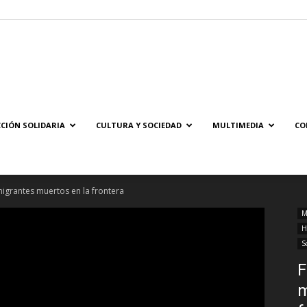
Solidaridad.net
CIÓN SOLIDARIA
CULTURA Y SOCIEDAD
MULTIMEDIA
CO
migrantes muertos en la frontera
M
H
S
F
m