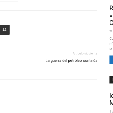
R
«
28
Co
nú
la
Artículo siguiente
La guerra del petróleo continúa
I
M
5 