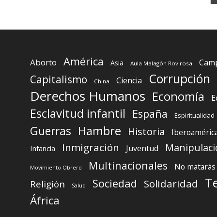
América
Aborto
Camp
Asia
Aula Malagón Rovirosa
Corrupción
Capitalismo
Ciencia
China
Derechos Humanos
Economía
E
Esclavitud infantil
España
Espiritualidad
Guerras
Hambre
Historia
Iberoaméric
Inmigración
Manipulaci
Juventud
Infancia
Multinacionales
No matarás
Movimiento Obrero
T
Sociedad
Solidaridad
Religión
Salud
África