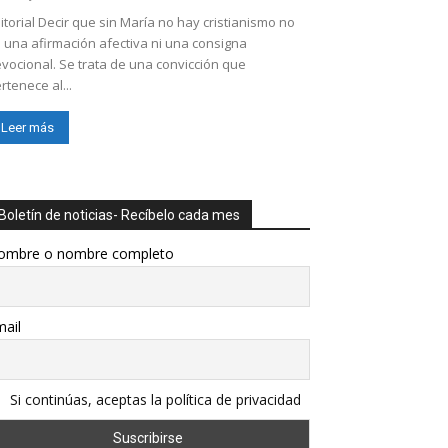
itorial Decir que sin María no hay cristianismo no
 una afirmación afectiva ni una consigna
vocional. Se trata de una convicción que
rtenece al...
Leer más
Boletín de noticias- Recíbelo cada mes
ombre o nombre completo
ail
Si continúas, aceptas la política de privacidad