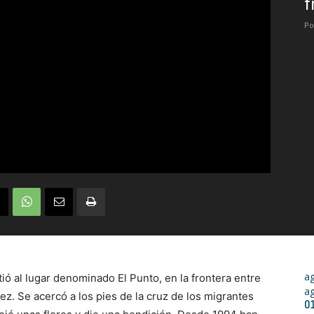
f
Po
a
tió al lugar denominado El Punto, en la frontera entre
a
z. Se acercó a los pies de la cruz de los migrantes
0