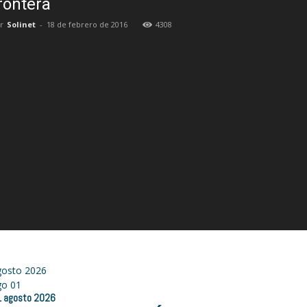
rontera
r
Solinet
-
18 de febrero de 2016
4308
gosto 2026
go
01
1
agosto
2026