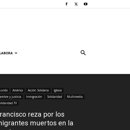
LABORA
undo
América
Acción Solidaria
Iglesia
ambre y justicia
Inmigración
Solidaridad
Multimedia
olidaridad.TV
rancisco reza por los
igrantes muertos en la