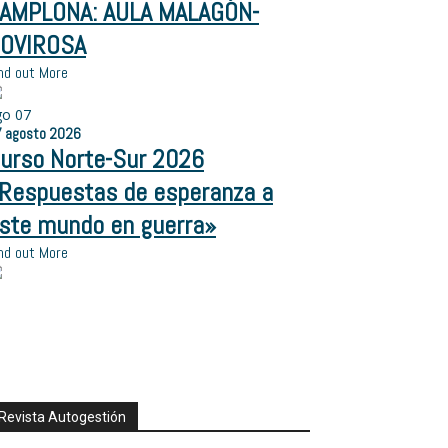
AMPLONA: AULA MALAGÓN-
OVIROSA
nd out More
go
07
7
agosto
2026
urso Norte-Sur 2026
Respuestas de esperanza a
ste mundo en guerra»
nd out More
Revista Autogestión