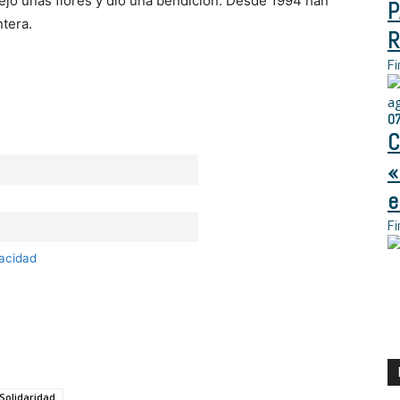
dejó unas flores y dio una bendición. Desde 1994 han
P
tera.
R
Fi
a
0
C
«
e
Fi
vacidad
Solidaridad