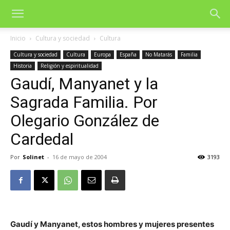
Inicio
Cultura y sociedad
Cultura
Cultura y sociedad
Cultura
Europa
España
No Matarás
Familia
Historia
Religión y espiritualidad
Gaudí, Manyanet y la
Sagrada Familia. Por
Olegario González de
Cardedal
Por
Solinet
-
16 de mayo de 2004
3193
Gaudí y Manyanet, estos hombres y mujeres presentes