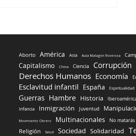
América
Aborto
Camp
Asia
Aula Malagón Rovirosa
Corrupción
Capitalismo
Ciencia
China
Derechos Humanos
Economía
E
Esclavitud infantil
España
Espiritualidad
Guerras
Hambre
Historia
Iberoaméric
Inmigración
Manipulaci
Juventud
Infancia
Multinacionales
No matarás
Movimiento Obrero
T
Sociedad
Solidaridad
Religión
Salud