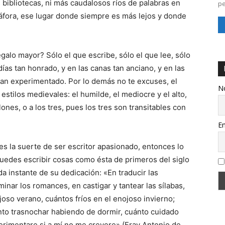
bibliotecas, ni más caudalosos ríos de palabras en
pe
táfora, ese lugar donde siempre es más lejos y donde
egalo mayor? Sólo el que escribe, sólo el que lee, sólo
 días tan honrado, y en las canas tan anciano, y en las
tan experimentado. Por lo demás no te excuses, el
N
estilos medievales: el humilde, el mediocre y el alto,
nes, o a los tres, pues los tres son transitables con
Em
s la suerte de ser escritor apasionado, entonces lo
 puedes escribir cosas como ésta de primeros del siglo
 instante de su dedicación: «En traducir las
inar los romances, en castigar y tantear las sílabas,
oso verano, cuántos fríos en el enojoso invierno;
nto trasnochar habiendo de dormir, cuánto cuidado
erimentare si a mí no me creyere» (Fray Antonio de