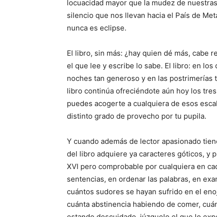
locuacidad mayor que la mudez de nuestras 
silencio que nos llevan hacia el País de Me
nunca es eclipse.
El libro, sin más: ¿hay quien dé más, cabe r
el que lee y escribe lo sabe. El libro: en los
noches tan generoso y en las postrimerías 
libro continúa ofreciéndote aún hoy los tres 
puedes acogerte a cualquiera de esos escalo
distinto grado de provecho por tu pupila.
Y cuando además de lector apasionado tiene
del libro adquiere ya caracteres góticos, y
XVI pero comprobable por cualquiera en cada
sentencias, en ordenar las palabras, en exam
cuántos sudores se hayan sufrido en el enoj
cuánta abstinencia habiendo de comer, cuá
estando descuidado, júzguelo el que lo exp