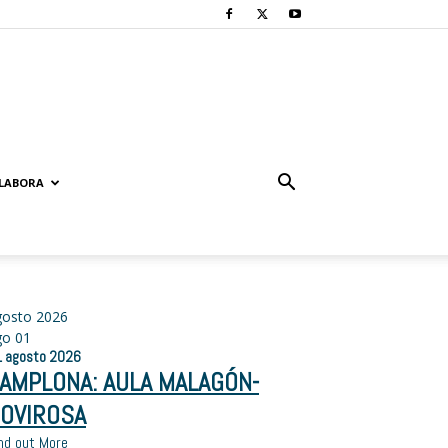
LABORA
gosto 2026
go
01
1
agosto
2026
AMPLONA: AULA MALAGÓN-
OVIROSA
nd out More