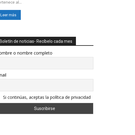
rtenece al...
Leer más
Boletín de noticias- Recíbelo cada mes
ombre o nombre completo
ail
Si continúas, aceptas la política de privacidad