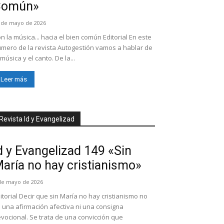
Común»
 de mayo de 2026
n la música... hacia el bien común Editorial En este
mero de la revista Autogestión vamos a hablar de
 música y el canto. De la...
Leer más
Revista Id y Evangelizad
d y Evangelizad 149 «Sin
aría no hay cristianismo»
de mayo de 2026
itorial Decir que sin María no hay cristianismo no
 una afirmación afectiva ni una consigna
vocional. Se trata de una convicción que