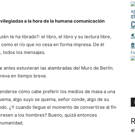
a
0
vilegiadas a la hora de la humana comunicación
C
«
te ha librado?: el libro, el libro y su lectura libre,
e
es como el río que no cesa en forma impresa. De él
, todos los mensajes.
Fi
e antes estuvieran las alambradas del Muro de Berlín.
reva en tiempo breve.
renderse cómo cabe preferir los medios de masa a una
quema, algo suyo se quema, señor conde, algo de su
do. ¿Y cuando llegue el momento de convertirse al fin
teresen a los hombres? Bueno, quizá entonces
R
 humanidad.
«