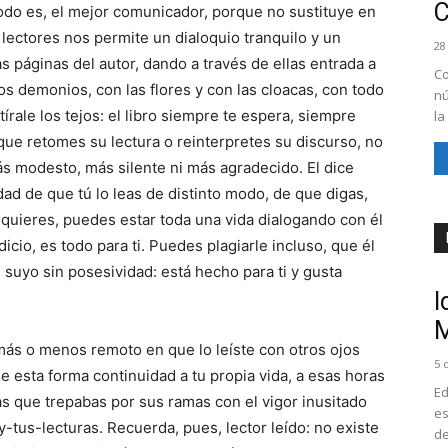
 todo es, el mejor comunicador, porque no sustituye en
ectores nos permite un dialoquio tranquilo y un
28
s páginas del autor, dando a través de ellas entrada a
Co
os demonios, con las flores y con las cloacas, con todo
nú
írale los tejos: el libro siempre te espera, siempre
la
 que retomes su lectura o reinterpretes su discurso, no
s modesto, más silente ni más agradecido. El dice
dad de que tú lo leas de distinto modo, de que digas,
i quieres, puedes estar toda una vida dialogando con él
dicio, es todo para ti. Puedes plagiarle incluso, que él
e suyo sin posesividad: está hecho para ti y gusta
I
M
más o menos remoto en que lo leíste con otros ojos
5 
e esta forma continuidad a tu propia vida, a esas horas
Ed
las que trepabas por sus ramas con el vigor inusitado
es
-tus-lecturas. Recuerda, pues, lector leído: no existe
de