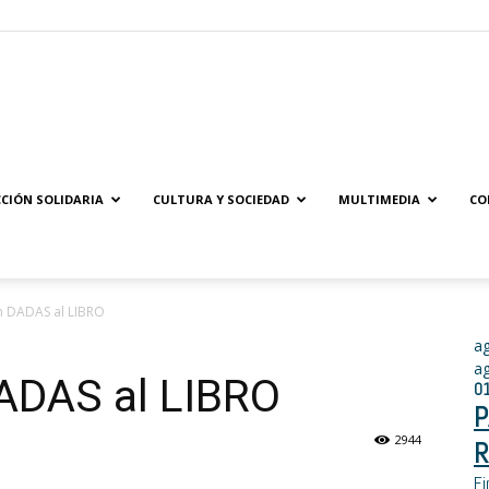
Solidaridad.net
CIÓN SOLIDARIA
CULTURA Y SOCIEDAD
MULTIMEDIA
CO
n DADAS al LIBRO
a
a
ADAS al LIBRO
0
P
2944
R
Fi