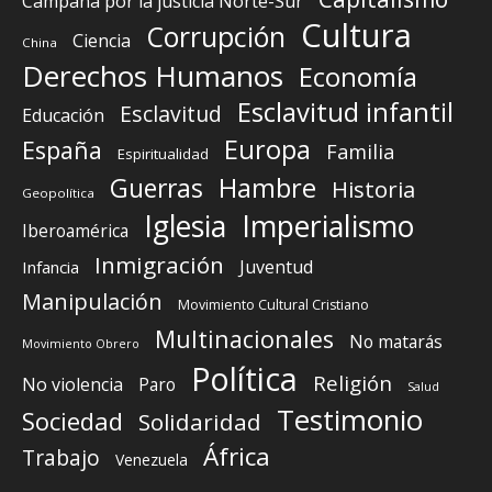
Campaña por la justicia Norte-Sur
Cultura
Corrupción
Ciencia
China
Derechos Humanos
Economía
Esclavitud infantil
Esclavitud
Educación
Europa
España
Familia
Espiritualidad
Guerras
Hambre
Historia
Geopolítica
Iglesia
Imperialismo
Iberoamérica
Inmigración
Juventud
Infancia
Manipulación
Movimiento Cultural Cristiano
Multinacionales
No matarás
Movimiento Obrero
Política
Religión
No violencia
Paro
Salud
Testimonio
Sociedad
Solidaridad
África
Trabajo
Venezuela