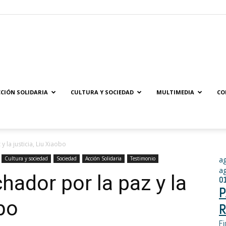
Solidaridad.net
CIÓN SOLIDARIA
CULTURA Y SOCIEDAD
MULTIMEDIA
CO
 la justicia, Liu Xiaobo
Cultura y sociedad
Sociedad
Acción Solidaria
Testimonio
a
a
hador por la paz y la
0
P
obo
R
Fi