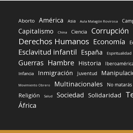
América
Aborto
Camp
Asia
Aula Malagón Rovirosa
Corrupción
Capitalismo
Ciencia
China
Derechos Humanos
Economía
E
Esclavitud infantil
España
Espiritualidad
Guerras
Hambre
Historia
Iberoaméric
Inmigración
Manipulaci
Juventud
Infancia
Multinacionales
No matarás
Movimiento Obrero
T
Sociedad
Solidaridad
Religión
Salud
África