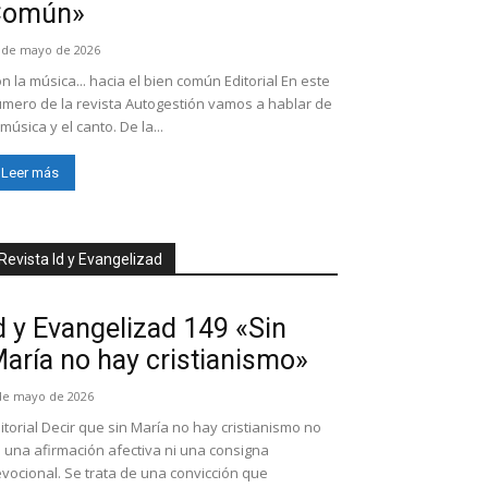
Común»
 de mayo de 2026
n la música... hacia el bien común Editorial En este
mero de la revista Autogestión vamos a hablar de
 música y el canto. De la...
Leer más
Revista Id y Evangelizad
d y Evangelizad 149 «Sin
aría no hay cristianismo»
de mayo de 2026
itorial Decir que sin María no hay cristianismo no
 una afirmación afectiva ni una consigna
vocional. Se trata de una convicción que