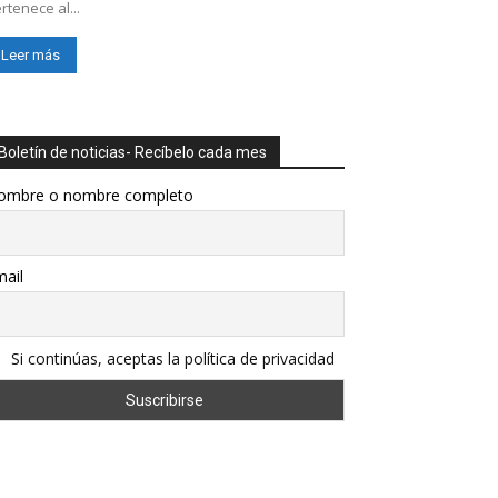
rtenece al...
Leer más
Boletín de noticias- Recíbelo cada mes
ombre o nombre completo
ail
Si continúas, aceptas la política de privacidad