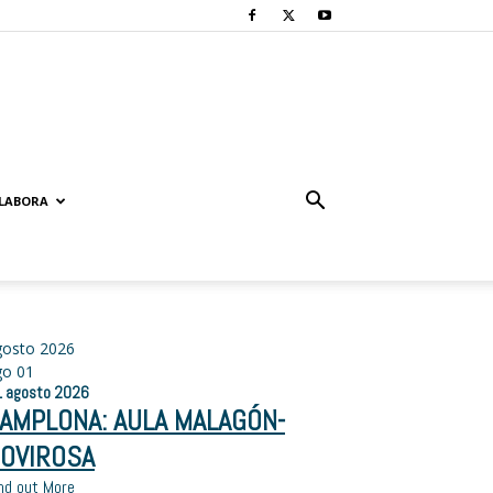
LABORA
gosto 2026
go
01
1
agosto
2026
AMPLONA: AULA MALAGÓN-
OVIROSA
nd out More