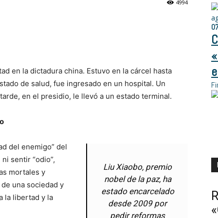
4994
a
0
C
«
e
ad en la dictadura china. Estuvo en la cárcel hasta
stado de salud, fue ingresado en un hospital. Un
Fi
rde, en el presidio, le llevó a un estado terminal.
mo
dad del enemigo” del
ni sentir “odio”,
Liu Xiaobo, premio
as mortales y
nobel de la paz, ha
d de una sociedad y
estado encarcelado
R
 la libertad y la
desde 2009 por
«
pedir reformas