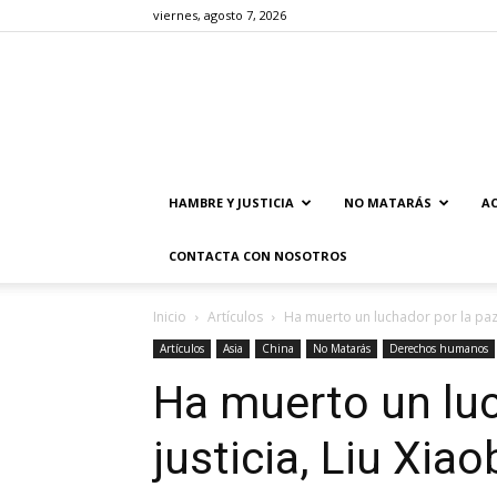
viernes, agosto 7, 2026
HAMBRE Y JUSTICIA
NO MATARÁS
AC
CONTACTA CON NOSOTROS
Inicio
Artículos
Ha muerto un luchador por la paz y
Artículos
Asia
China
No Matarás
Derechos humanos
Ha muerto un luc
justicia, Liu Xia