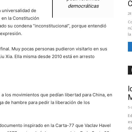
democráticas
 universalidad de
28
 en la Constitución
Co
ado su condena “inconstitucional”, porque entendió
nú
 expresión.
la
 final. Muy pocas personas pudieron visitarlo en sus
 Liu Xia. Ella misma desde 2010 está en arresto
I
 a los movimientos que pedían libertad para China, en
M
a de hambre para pedir la liberación de los
5 
Ed
es
documento inspirado en la Carta-77 que Vaclav Havel
de