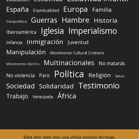
Europa
España
Familia
Espiritualidad
Guerras
Hambre
Historia
Geopolítica
Iglesia
Imperialismo
Iberoamérica
Inmigración
Juventud
Infancia
Manipulación
Movimiento Cultural Cristiano
Multinacionales
No matarás
Movimiento Obrero
Política
Religión
No violencia
Paro
Salud
Testimonio
Sociedad
Solidaridad
África
Trabajo
Venezuela
Este sitio web solo usa utiliza cookies técnicas.
Elemento del menú
Elemento del menú