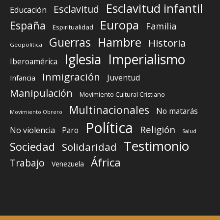
Esclavitud infantil
Esclavitud
Educación
Europa
España
Familia
Espiritualidad
Guerras
Hambre
Historia
Geopolítica
Iglesia
Imperialismo
Iberoamérica
Inmigración
Juventud
Infancia
Manipulación
Movimiento Cultural Cristiano
Multinacionales
No matarás
Movimiento Obrero
Política
Religión
No violencia
Paro
Salud
Testimonio
Sociedad
Solidaridad
África
Trabajo
Venezuela