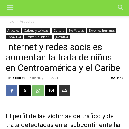
Inicio
Artículos
Artículos
Cultura y sociedad
Cultura
No Matarás
Derechos humanos
Esclavitud
Esclavitud infantil
Juventud
Internet y redes sociales
aumentan la trata de niños
en Centroamérica y el Caribe
Por
Solinet
-
5 de mayo de 2021
4487
El perfil de las víctimas de tráfico y de
trata detectadas en el subcontinente ha