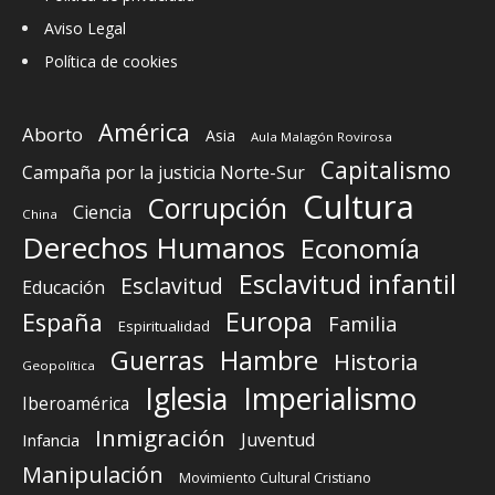
Aviso Legal
Política de cookies
América
Aborto
Asia
Aula Malagón Rovirosa
Capitalismo
Campaña por la justicia Norte-Sur
Cultura
Corrupción
Ciencia
China
Derechos Humanos
Economía
Esclavitud infantil
Esclavitud
Educación
Europa
España
Familia
Espiritualidad
Guerras
Hambre
Historia
Geopolítica
Iglesia
Imperialismo
Iberoamérica
Inmigración
Juventud
Infancia
Manipulación
Movimiento Cultural Cristiano