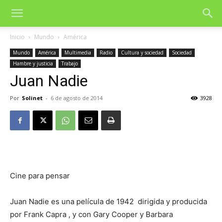
Inicio
Mundo
América
Mundo
América
Multimedia
Radio
Cultura y sociedad
Sociedad
Hambre y justicia
Trabajo
Juan Nadie
Por
Solinet
-
6 de agosto de 2014
3928
Cine para pensar
Juan Nadie es una película de 1942 dirigida y producida
por Frank Capra , y con Gary Cooper y Barbara