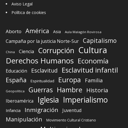
Aviso Legal
Política de cookies
América
Aborto
Asia
Aula Malagón Rovirosa
Capitalismo
Campaña por la justicia Norte-Sur
Cultura
Corrupción
Ciencia
China
Derechos Humanos
Economía
Esclavitud infantil
Esclavitud
Educación
Europa
España
Familia
Espiritualidad
Guerras
Hambre
Historia
Geopolítica
Iglesia
Imperialismo
Iberoamérica
Inmigración
Juventud
Infancia
Manipulación
Movimiento Cultural Cristiano