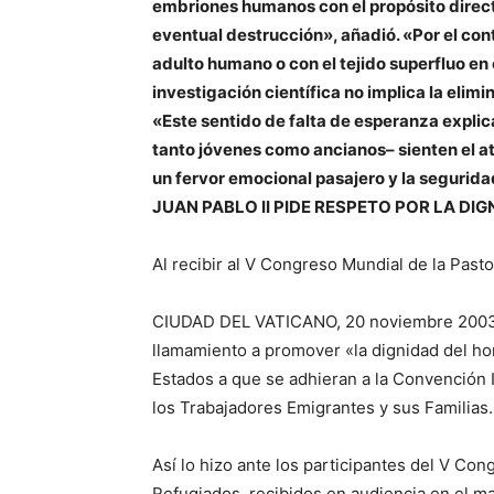
embriones humanos con el propósito directo
eventual destrucción», añadió. «Por el cont
adulto humano o con el tejido superfluo en 
investigación científica no implica la elim
«Este sentido de falta de esperanza explica
tanto jóvenes como ancianos– sienten el a
un fervor emocional pasajero y la segurid
JUAN PABLO II PIDE RESPETO POR LA DI
Al recibir al V Congreso Mundial de la Pasto
CIUDAD DEL VATICANO, 20 noviembre 2003 (Z
llamamiento a promover «la dignidad del ho
Estados a que se adhieran a la Convención 
los Trabajadores Emigrantes y sus Familias.
Así lo hizo ante los participantes del V Con
Refugiados, recibidos en audiencia en el 