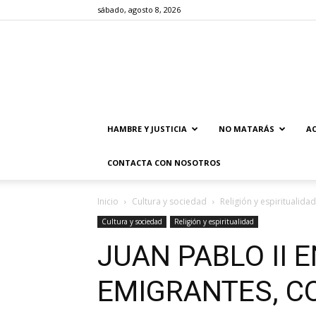
sábado, agosto 8, 2026
HAMBRE Y JUSTICIA
NO MATARÁS
AC
CONTACTA CON NOSOTROS
Inicio
Cultura y sociedad
Religión y espiritualidad
Cultura y sociedad
Religión y espiritualidad
JUAN PABLO II 
EMIGRANTES, C