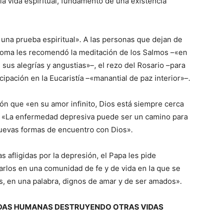
 la vida espiritual, fundamento de una existencia
 una prueba espiritual». A las personas que dejan de
e Roma les recomendó la meditación de los Salmos –«en
 sus alegrías y angustias»–, el rezo del Rosario –para
icipación en la Eucaristía –«manantial de paz interior»–.
ón que «en su amor infinito, Dios está siempre cerca
ó: «La enfermedad depresiva puede ser un camino para
uevas formas de encuentro con Dios».
s afligidas por la depresión, el Papa les pide
rarlos en una comunidad de fe y de vida en la que se
, en una palabra, dignos de amar y de ser amados».
 VIDAS HUMANAS DESTRUYENDO OTRAS VIDAS