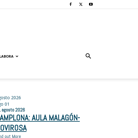
LABORA
.
gosto 2026
go
01
1
agosto
2026
AMPLONA: AULA MALAGÓN-
OVIROSA
nd out More