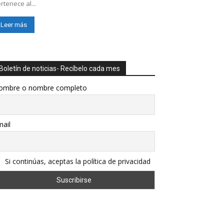
rtenece al...
Leer más
Boletín de noticias- Recíbelo cada mes
ombre o nombre completo
ail
Si continúas, aceptas la política de privacidad