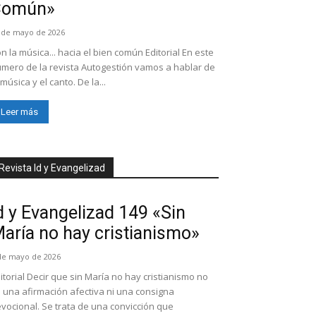
Común»
 de mayo de 2026
n la música... hacia el bien común Editorial En este
mero de la revista Autogestión vamos a hablar de
 música y el canto. De la...
Leer más
Revista Id y Evangelizad
d y Evangelizad 149 «Sin
aría no hay cristianismo»
de mayo de 2026
itorial Decir que sin María no hay cristianismo no
 una afirmación afectiva ni una consigna
vocional. Se trata de una convicción que