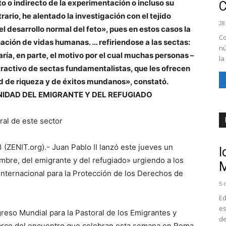
 o indirecto de la experimentación o incluso su
rario, he alentado la investigación con el tejido
28
el desarrollo normal del feto», pues en estos casos la
Co
inación de vidas humanas. … refiriendose a las sectas:
nú
ría, en parte, el motivo por el cual muchas personas –
la
tractivo de sectas fundamentalistas, que les ofrecen
ad de riqueza y de éxitos mundanos», constató.
GNIDAD DEL EMIGRANTE Y DEL REFUGIADO
ral de este sector
ENIT.org).- Juan Pablo II lanzó este jueves un
I
mbre, del emigrante y del refugiado» urgiendo a los
M
Internacional para la Protección de los Derechos de
5 
Ed
es
greso Mundial para la Pastoral de los Emigrantes y
de
marco del encuentro que celebran esta semana en Roma