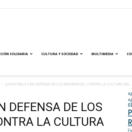
Solidaridad.net
CIÓN SOLIDARIA
CULTURA Y SOCIEDAD
MULTIMEDIA
CO
JUAN PABLO II EN DEFENSA DE LOS EMIGRANTES, CONTRA LA CULTURA DEL..
a
a
EN DEFENSA DE LOS
0
P
ONTRA LA CULTURA
R
Fi