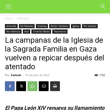
Inicio
Artículos
Artículos
No Matarás
Guerras
Acción Solidaria
Iglesia
No matarás
No violencia
Asia
Oriente Medio
Testimonio
La campanas de la Iglesia de
la Sagrada Familia en Gaza
vuelven a repicar después del
atentado
Por
Solinet
-
19 de julio de 2025
1732
El Papa León XIV renueva su llamamiento