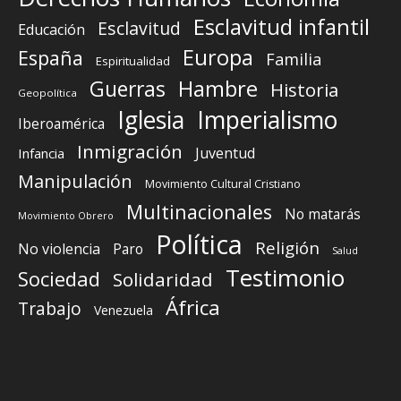
Esclavitud infantil
Esclavitud
Educación
Europa
España
Familia
Espiritualidad
Guerras
Hambre
Historia
Geopolítica
Iglesia
Imperialismo
Iberoamérica
Inmigración
Juventud
Infancia
Manipulación
Movimiento Cultural Cristiano
Multinacionales
No matarás
Movimiento Obrero
Política
Religión
No violencia
Paro
Salud
Testimonio
Sociedad
Solidaridad
África
Trabajo
Venezuela