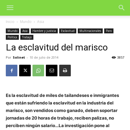
Inicio
Mundo
Asia
Mundo
Asia
Hambre y justicia
Esclavitud
Multinacionales
Paro
Política
Trabajo
La esclavitud del marisco
Por
Solinet
-
10 de julio de 2014
3857
Es la esclavitud de miles de tailandeses e inmigrantes
que están sufriendo la esclavitud en la industria del
marisco, son vendidos como ganado, deben soportar
jornadas de 20 horas de trabajo, reciben palizas, no
perciben ningún salario…La investigación pone al