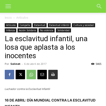
Inicio
Artículos
Artículos
Campaña
Esclavitud
Esclavitud infantil
Cultura y sociedad
Infancia
Acción Solidaria
No violencia
Solidaridad
La esclavitud infantil, una
losa que aplasta a los
inocentes
Por
Solinet
-
6 de abril de 2017
5465
Luchador contra la Esclavitud Infantil
16 DE ABRIL: DÍA MUNDIAL CONTRA LA ESCLAVITUD