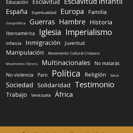
Esclavitud infantil
Esclavitud
Educación
Europa
España
Familia
Espiritualidad
Guerras
Hambre
Historia
Geopolítica
Iglesia
Imperialismo
Iberoamérica
Inmigración
Juventud
Infancia
Manipulación
Movimiento Cultural Cristiano
Multinacionales
No matarás
Movimiento Obrero
Política
Religión
No violencia
Paro
Salud
Testimonio
Sociedad
Solidaridad
África
Trabajo
Venezuela