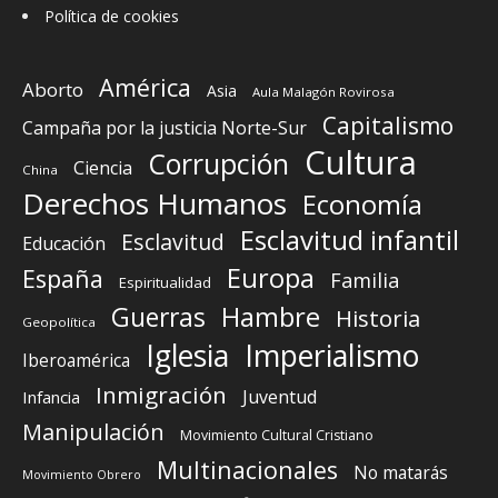
Política de cookies
América
Aborto
Asia
Aula Malagón Rovirosa
Capitalismo
Campaña por la justicia Norte-Sur
Cultura
Corrupción
Ciencia
China
Derechos Humanos
Economía
Esclavitud infantil
Esclavitud
Educación
Europa
España
Familia
Espiritualidad
Guerras
Hambre
Historia
Geopolítica
Iglesia
Imperialismo
Iberoamérica
Inmigración
Juventud
Infancia
Manipulación
Movimiento Cultural Cristiano
Multinacionales
No matarás
Movimiento Obrero