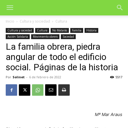
Inicio
Cultura y sociedad
Cultura
Cultura y sociedad
Cultura
No Matarás
Familia
Historia
Acción Solidaria
Movimiento obrero
Sociedad
La familia obrera, piedra
angular de todo el edificio
social. Páginas de la historia
Por
Solinet
-
6 de febrero de 2022
5517
Mª Mar Araus