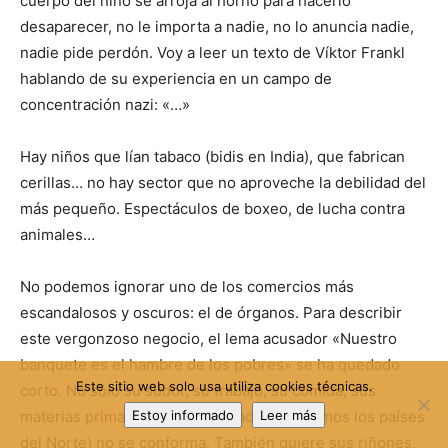
cuerpo del niño se arroja al horno para hacerlo
desaparecer, no le importa a nadie, no lo anuncia nadie,
nadie pide perdón. Voy a leer un texto de Víktor Frankl
hablando de su experiencia en un campo de
concentración nazi: «…»
Hay niños que lían tabaco (bidis en India), que fabrican
cerillas… no hay sector que no aproveche la debilidad del
más pequeño. Espectáculos de boxeo, de lucha contra
animales…
No podemos ignorar uno de los comercios más
escandalosos y oscuros: el de órganos. Para describir
este vergonzoso negocio, el lema acusador «Nuestro
banquete es el hambre de los pobres» se ha quedado
Este sitio web solo usa utiliza cookies técnicas.
corto. No sólo su sudor, su trabajo, su comida, sus
materias primas… el cerdo cebado (que somos los países
Estoy informado
Leer más
del Norte) no se conforma. También quiere sus riñones,