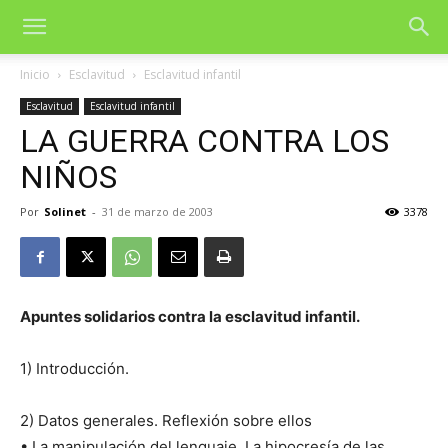
Inicio
Esclavitud
Esclavitud infantil
Esclavitud
Esclavitud infantil
LA GUERRA CONTRA LOS
NIÑOS
Por
Solinet
-
31 de marzo de 2003
3378
Apuntes solidarios contra la esclavitud infantil.
1) Introducción.
2) Datos generales. Reflexión sobre ellos
• La manipulación del lenguaje. La hipocresía de las