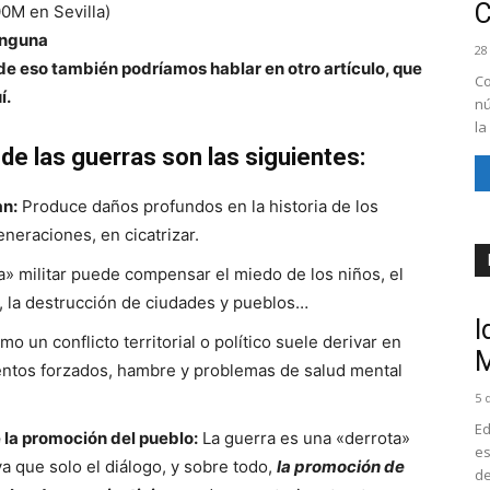
00M en Sevilla)
ninguna
28
 de eso también podríamos hablar en otro artículo, que
Co
í.
nú
la
de las guerras son las siguientes:
an:
Produce daños profundos en la historia de los
neraciones, en cicatrizar.
a» militar puede compensar el miedo de los niños, el
o», la destrucción de ciudades y pueblos…
I
 un conflicto territorial o político suele derivar en
M
entos forzados, hambre y problemas de salud mental
5 
Ed
e la promoción del pueblo:
La guerra es una «derrota»
es
a que solo el diálogo, y sobre todo,
la promoción de
de