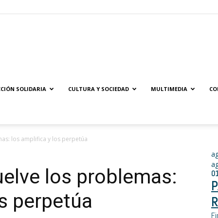
Solidaridad.net
CIÓN SOLIDARIA
CULTURA Y SOCIEDAD
MULTIMEDIA
CO
as: los amplifica y los perpetúa
a
a
uelve los problemas:
0
P
os perpetúa
R
Fi