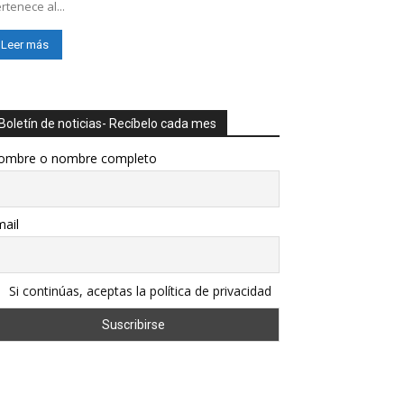
rtenece al...
Leer más
Boletín de noticias- Recíbelo cada mes
ombre o nombre completo
ail
Si continúas, aceptas la política de privacidad