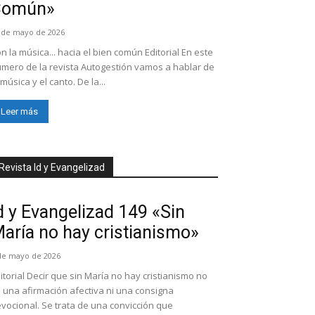
Común»
 de mayo de 2026
n la música... hacia el bien común Editorial En este
mero de la revista Autogestión vamos a hablar de
 música y el canto. De la...
Leer más
Revista Id y Evangelizad
d y Evangelizad 149 «Sin
aría no hay cristianismo»
de mayo de 2026
itorial Decir que sin María no hay cristianismo no
 una afirmación afectiva ni una consigna
vocional. Se trata de una convicción que