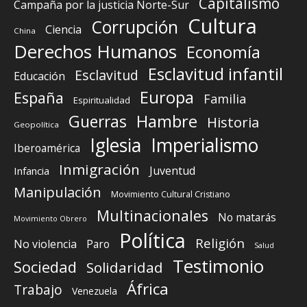
Capitalismo
Campaña por la justicia Norte-Sur
Cultura
Corrupción
Ciencia
China
Derechos Humanos
Economía
Esclavitud infantil
Esclavitud
Educación
Europa
España
Familia
Espiritualidad
Guerras
Hambre
Historia
Geopolítica
Iglesia
Imperialismo
Iberoamérica
Inmigración
Juventud
Infancia
Manipulación
Movimiento Cultural Cristiano
Multinacionales
No matarás
Movimiento Obrero
Política
Religión
No violencia
Paro
Salud
Testimonio
Sociedad
Solidaridad
África
Trabajo
Venezuela