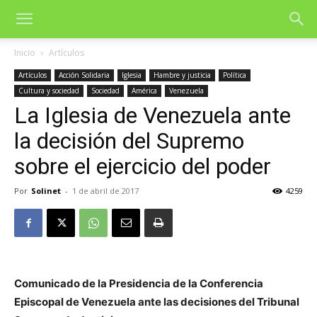
Inicio
Artículos
Artículos
Acción Solidaria
Iglesia
Hambre y justicia
Política
Cultura y sociedad
Sociedad
América
Venezuela
La Iglesia de Venezuela ante
la decisión del Supremo
sobre el ejercicio del poder
Por
Solinet
-
1 de abril de 2017
4259
Comunicado de la Presidencia de la Conferencia
Episcopal de Venezuela ante las decisiones del Tribunal