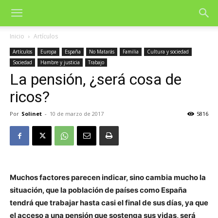
Inicio
Artículos
Artículos
Europa
España
No Matarás
Familia
Cultura y sociedad
Sociedad
Hambre y justicia
Trabajo
La pensión, ¿será cosa de
ricos?
Por
Solinet
-
10 de marzo de 2017
5816
Muchos factores parecen indicar, sino cambia mucho la
situación, que la población de países como España
tendrá que trabajar hasta casi el final de sus días, ya que
el acceso a una pensión que sostenga sus vidas, será