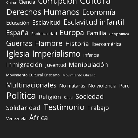
Cultura
Corrupción
Ciencia
China
Derechos Humanos
Economía
Esclavitud infantil
Esclavitud
Educación
Europa
España
Familia
Espiritualidad
Geopolítica
Guerras
Hambre
Historia
Iberoamérica
Iglesia
Imperialismo
Infancia
Inmigración
Manipulación
Juventud
Movimiento Cultural Cristiano
Movimiento Obrero
Multinacionales
No matarás
No violencia
Paro
Política
Sociedad
Religión
Salud
Testimonio
Solidaridad
Trabajo
África
Venezuela