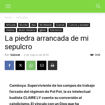
Inicio
Artículos
Artículos
Mundo
Asia
No Matarás
Guerras
Cultura y sociedad
Historia
Acción Solidaria
Iglesia
Testimonio
La piedra arrancada de mi
sepulcro
Por
Solinet
-
2 de marzo de 2016
5438
Camboya. Superviviente de los campos de trabajo
forzado del régimen de Pol Pot, la ex intelectual
budista CLAIRE LY cuenta su conversión al
catolicismo. El vínculo con un Dios que ha