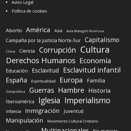
Aviso Legal
Política de cookies
América
Aborto
Asia
Aula Malagón Rovirosa
Capitalismo
Campaña por la justicia Norte-Sur
Cultura
Corrupción
Ciencia
China
Derechos Humanos
Economía
Esclavitud infantil
Esclavitud
Educación
Europa
España
Familia
Espiritualidad
Guerras
Hambre
Historia
Geopolítica
Iglesia
Imperialismo
Iberoamérica
Inmigración
Juventud
Infancia
Manipulación
Movimiento Cultural Cristiano
Multinacionales