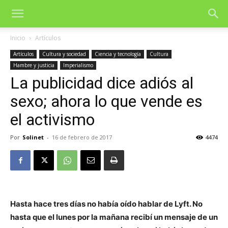
Inicio
Artículos
Artículos
Cultura y sociedad
Ciencia y tecnología
Cultura
Hambre y justicia
Imperialismo
La publicidad dice adiós al
sexo; ahora lo que vende es
el activismo
Por
Solinet
-
16 de febrero de 2017
4474
Hasta hace tres días no había oído hablar de Lyft. No
hasta que el lunes por la mañana recibí un mensaje de un