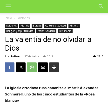
Inicio
Ediciones
Ediciones
Mundo
Europa
Cultura y sociedad
Historia
Religión y espiritualidad
Acción Solidaria
Testimonio
La valentía de no olvidar a
Dios
Por
Solinet
-
27 de febrero de 2012
2815
La Iglesia ortodoxa rusa canoniza al mártir Alexander
Schmorell, uno de los cinco estudiantes de la «Rosa
blanca»