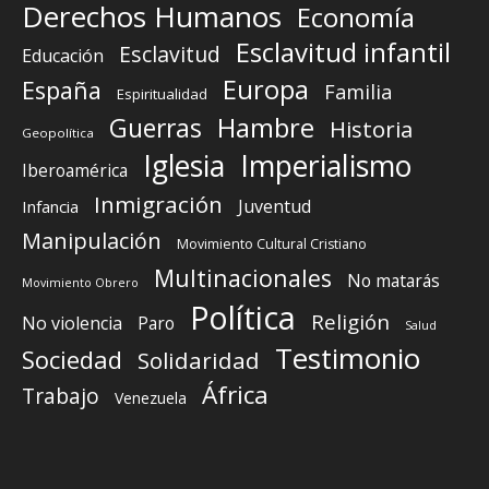
Derechos Humanos
Economía
Esclavitud infantil
Esclavitud
Educación
Europa
España
Familia
Espiritualidad
Guerras
Hambre
Historia
Geopolítica
Iglesia
Imperialismo
Iberoamérica
Inmigración
Juventud
Infancia
Manipulación
Movimiento Cultural Cristiano
Multinacionales
No matarás
Movimiento Obrero
Política
Religión
No violencia
Paro
Salud
Testimonio
Sociedad
Solidaridad
África
Trabajo
Venezuela