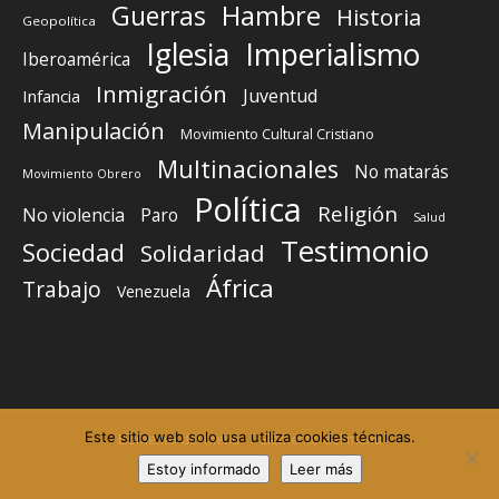
Guerras
Hambre
Historia
Geopolítica
Iglesia
Imperialismo
Iberoamérica
Inmigración
Juventud
Infancia
Manipulación
Movimiento Cultural Cristiano
Multinacionales
No matarás
Movimiento Obrero
Política
Religión
No violencia
Paro
Salud
Testimonio
Sociedad
Solidaridad
África
Trabajo
Venezuela
Este sitio web solo usa utiliza cookies técnicas.
Elemento del menú
Elemento del menú
Estoy informado
Leer más
©