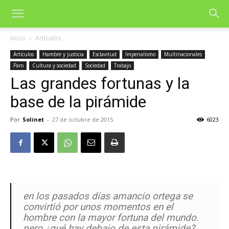
Inicio
Artículos
Artículos
Hambre y justicia
Esclavitud
Imperialismo
Multinacionales
Paro
Cultura y sociedad
Sociedad
Trabajo
Las grandes fortunas y la
base de la pirámide
Por
Solinet
-
27 de octubre de 2015
6023
en los pasados días amancio ortega se
convirtió por unos momentos en el
hombre con la mayor fortuna del mundo.
pero ¿qué hay debajo de esta pirámide?.