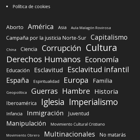
Política de cookies
América
Aborto
Asia
Aula Malagón Rovirosa
Capitalismo
Campaña por la justicia Norte-Sur
Cultura
Corrupción
Ciencia
China
Derechos Humanos
Economía
Esclavitud infantil
Esclavitud
Educación
Europa
España
Familia
Espiritualidad
Guerras
Hambre
Historia
Geopolítica
Iglesia
Imperialismo
Iberoamérica
Inmigración
Juventud
Infancia
Manipulación
Movimiento Cultural Cristiano
Multinacionales
No matarás
Movimiento Obrero