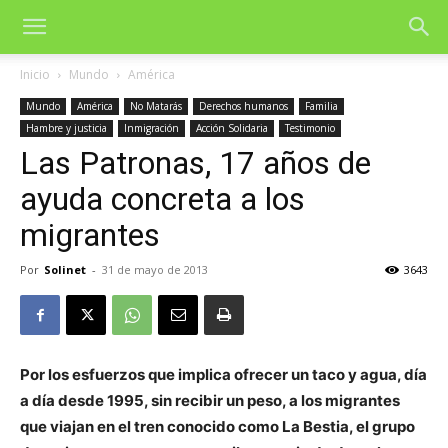
Inicio
Mundo
América
Mundo
América
No Matarás
Derechos humanos
Familia
Hambre y justicia
Inmigración
Acción Solidaria
Testimonio
Las Patronas, 17 años de
ayuda concreta a los
migrantes
Por
Solinet
-
31 de mayo de 2013
3643
Por los esfuerzos que implica ofrecer un taco y agua, día
a día desde 1995, sin recibir un peso, a los migrantes
que viajan en el tren conocido como La Bestia, el grupo