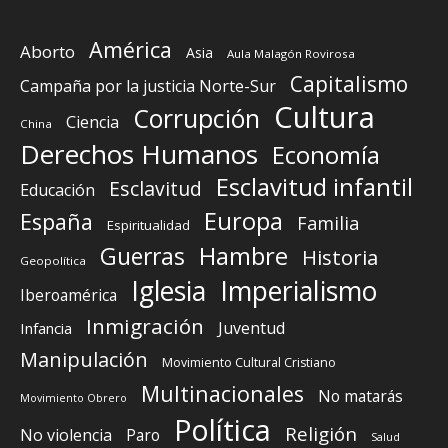
América
Aborto
Asia
Aula Malagón Rovirosa
Capitalismo
Campaña por la justicia Norte-Sur
Cultura
Corrupción
Ciencia
China
Derechos Humanos
Economía
Esclavitud infantil
Esclavitud
Educación
Europa
España
Familia
Espiritualidad
Guerras
Hambre
Historia
Geopolítica
Iglesia
Imperialismo
Iberoamérica
Inmigración
Juventud
Infancia
Manipulación
Movimiento Cultural Cristiano
Multinacionales
No matarás
Movimiento Obrero
Política
Religión
No violencia
Paro
Salud