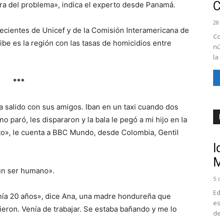
ltura del problema», indica el experto desde Panamá.
28
ecientes de Unicef y de la Comisión Interamericana de
Co
be es la región con las tasas de homicidios entre
nú
la
***
ía salido con sus amigos. Iban en un taxi cuando dos
o paró, les dispararon y la bala le pegó a mi hijo en la
oto», le cuenta a BBC Mundo, desde Colombia, Gentil
I
M
 un ser humano».
5 
Ed
enía 20 años», dice Ana, una madre hondureña que
es
dieron. Venía de trabajar. Se estaba bañando y me lo
de