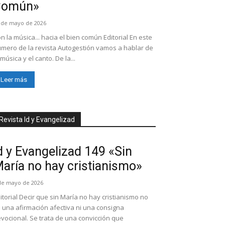
Común»
 de mayo de 2026
n la música... hacia el bien común Editorial En este
mero de la revista Autogestión vamos a hablar de
 música y el canto. De la...
Leer más
Revista Id y Evangelizad
d y Evangelizad 149 «Sin
aría no hay cristianismo»
de mayo de 2026
itorial Decir que sin María no hay cristianismo no
 una afirmación afectiva ni una consigna
vocional. Se trata de una convicción que