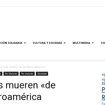
Solidaridad.net
CIÓN SOLIDARIA
CULTURA Y SOCIEDAD
MULTIMEDIA
CO
n «de violencia» en Iberoamérica
d
No Matarás
No matarás
Sociedad
a
a
s mueren «de
0
P
eroamérica
R
Fi