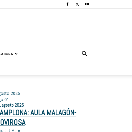
LABORA
gosto 2026
go
01
1
agosto
2026
AMPLONA: AULA MALAGÓN-
OVIROSA
nd out More