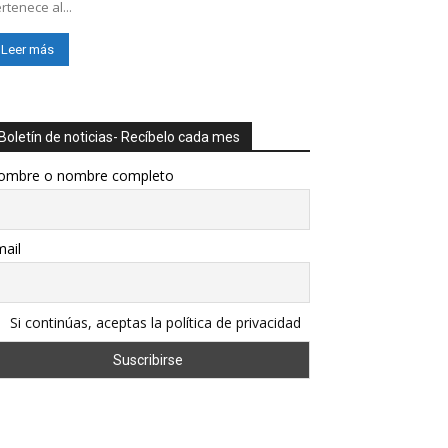
rtenece al...
Leer más
Boletín de noticias- Recíbelo cada mes
ombre o nombre completo
ail
Si continúas, aceptas la política de privacidad