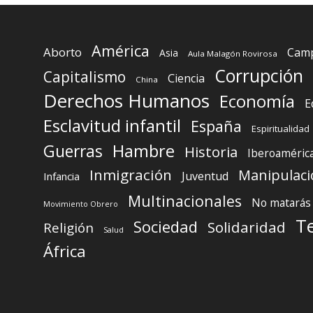
América
Aborto
Camp
Asia
Aula Malagón Rovirosa
Corrupción
Capitalismo
Ciencia
China
Derechos Humanos
Economía
E
Esclavitud infantil
España
Espiritualidad
Guerras
Hambre
Historia
Iberoaméric
Inmigración
Manipulaci
Juventud
Infancia
Multinacionales
No matarás
Movimiento Obrero
T
Sociedad
Solidaridad
Religión
Salud
África