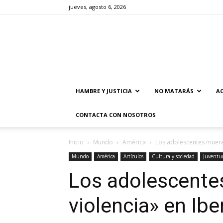
jueves, agosto 6, 2026
HAMBRE Y JUSTICIA
NO MATARÁS
AC
CONTACTA CON NOSOTROS
Inicio
Mundo
América
Los adolescentes muere
Mundo
América
Artículos
Cultura y sociedad
Juventu
Los adolescente
violencia» en Ib