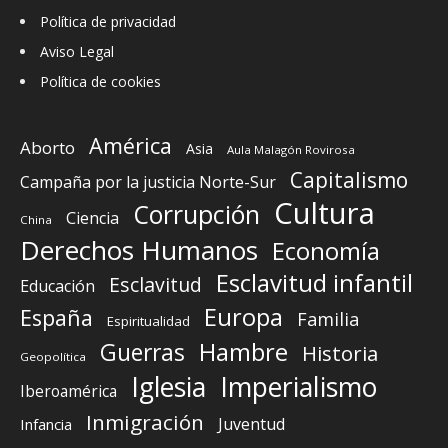
Política de privacidad
Aviso Legal
Política de cookies
América
Aborto
Asia
Aula Malagón Rovirosa
Capitalismo
Campaña por la justicia Norte-Sur
Cultura
Corrupción
Ciencia
China
Derechos Humanos
Economía
Esclavitud infantil
Esclavitud
Educación
Europa
España
Familia
Espiritualidad
Guerras
Hambre
Historia
Geopolítica
Iglesia
Imperialismo
Iberoamérica
Inmigración
Juventud
Infancia