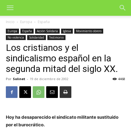
Inicio
Europa
España
Europa
España
Acción Solidaria
Iglesia
Movimiento obrero
No violencia
Solidaridad
Testimonio
Los cristianos y el
sindicalismo español en la
segunda mitad del siglo XX.
Por
Solinet
-
19 de diciembre de 2002
4468
Hoy ha desaparecido el sindicato militante sustituído
por el burocrático.