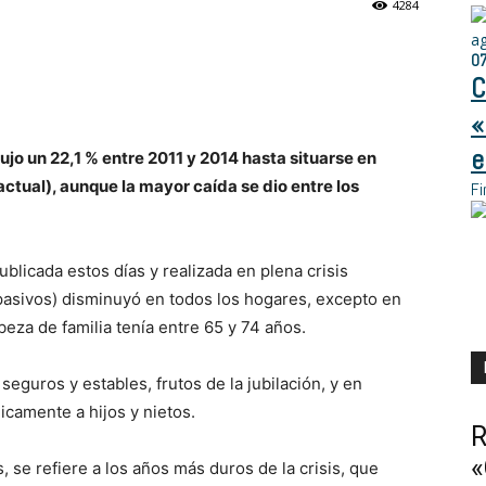
4284
a
0
C
«
e
ujo un 22,1 % entre 2011 y 2014 hasta situarse en
ctual), aunque la mayor caída se dio entre los
Fi
licada estos días y realizada en plena crisis
pasivos) disminuyó en todos los hogares, excepto en
beza de familia tenía entre 65 y 74 años.
guros y estables, frutos de la jubilación, y en
camente a hijos y nietos.
R
«
, se refiere a los años más duros de la crisis, que