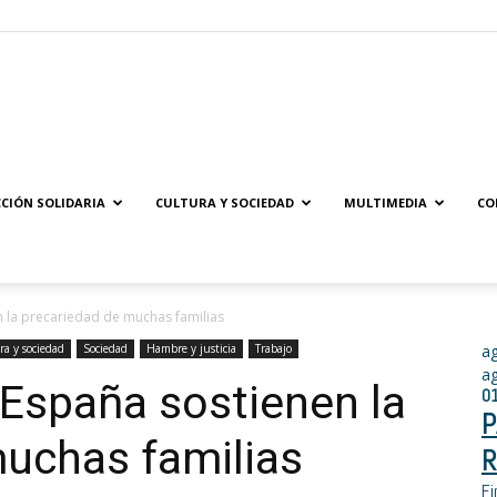
Solidaridad.net
CIÓN SOLIDARIA
CULTURA Y SOCIEDAD
MULTIMEDIA
CO
n la precariedad de muchas familias
ra y sociedad
Sociedad
Hambre y justicia
Trabajo
a
a
 España sostienen la
0
P
muchas familias
R
Fi