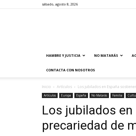
sábado, agosto 8, 2026
HAMBRE Y JUSTICIA
NO MATARÁS
AC
CONTACTA CON NOSOTROS
Inicio
Artículos
Los jubilados en España sostiene
Artículos
Europa
España
No Matarás
Familia
Cultu
Los jubilados en
precariedad de 