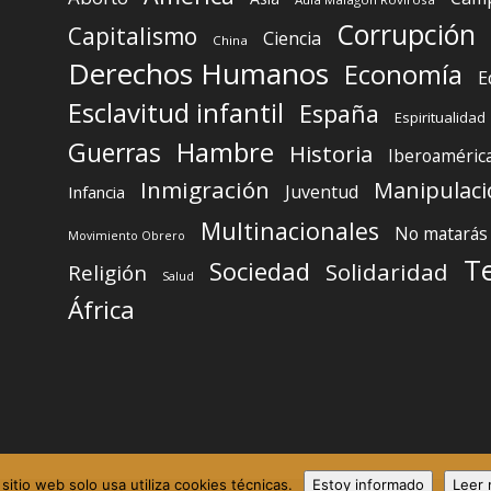
Corrupción
Capitalismo
Ciencia
China
Derechos Humanos
Economía
E
Esclavitud infantil
España
Espiritualidad
Guerras
Hambre
Historia
Iberoaméric
Inmigración
Manipulaci
Juventud
Infancia
Multinacionales
No matarás
Movimiento Obrero
T
Sociedad
Solidaridad
Religión
Salud
África
 sitio web solo usa utiliza cookies técnicas.
Estoy informado
Leer