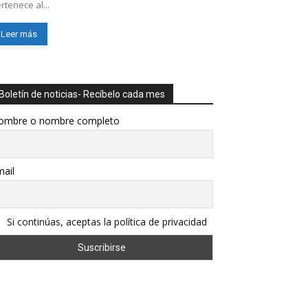
rtenece al...
Leer más
Boletín de noticias- Recíbelo cada mes
ombre o nombre completo
ail
Si continúas, aceptas la política de privacidad