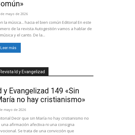
Común»
 de mayo de 2026
n la música... hacia el bien común Editorial En este
mero de la revista Autogestión vamos a hablar de
 música y el canto. De la...
Leer más
Revista Id y Evangelizad
d y Evangelizad 149 «Sin
aría no hay cristianismo»
de mayo de 2026
itorial Decir que sin María no hay cristianismo no
 una afirmación afectiva ni una consigna
vocional. Se trata de una convicción que