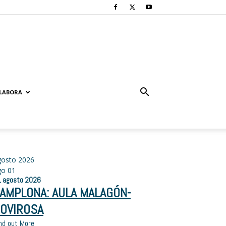
LABORA
gosto 2026
go
01
1
agosto
2026
AMPLONA: AULA MALAGÓN-
OVIROSA
nd out More