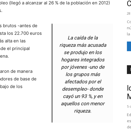
o (llegó a alcanzar al 26 % de la población en 2012)
s.
28
Co
s brutos -antes de
nú
sta los 22.700 euros
la
La caída de la
s alta en las
riqueza más acusada
de el principal
se produjo en los
jena.
hogares integrados
por jóvenes -uno de
ajaron de manera
los grupos más
jadores de base de
afectados por el
bajo de los
I
desempleo- donde
M
cayó un 93 %, y en
aquellos con menor
5 
riqueza.
Ed
es
de