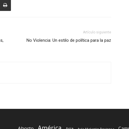
Artículo siguiente
s,
No Violencia: Un estilo de política para la paz
América
Aborto
Camp
Asia
Aula Malagón Rovirosa