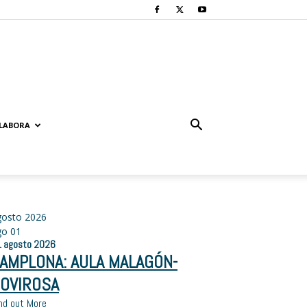
LABORA
gosto 2026
go
01
1
agosto
2026
AMPLONA: AULA MALAGÓN-
OVIROSA
nd out More