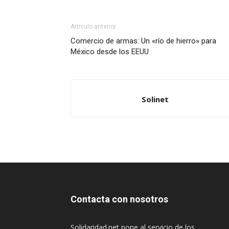
Artículo anterior
Comercio de armas: Un «río de hierro» para
México desde los EEUU
Solinet
Contacta con nosotros
Solidaridad.net pone al servicio de los