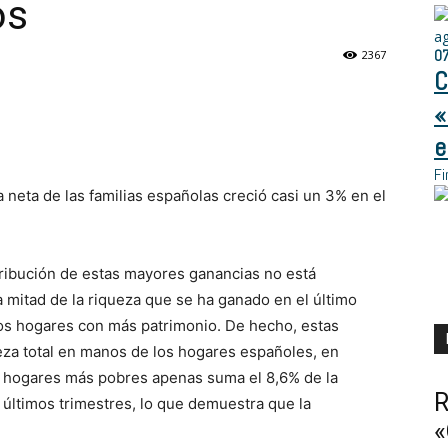
os
a
0
2367
C
«
e
Fi
a neta de las familias españolas creció casi un 3% en el
ribución de estas mayores ganancias no está
 mitad de la riqueza que se ha ganado en el último
 los hogares con más patrimonio. De hecho, estas
ueza total en manos de los hogares españoles, en
os hogares más pobres apenas suma el 8,6% de la
R
s últimos trimestres, lo que demuestra que la
«