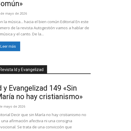
Común»
 de mayo de 2026
n la música... hacia el bien común Editorial En este
mero de la revista Autogestión vamos a hablar de
 música y el canto. De la...
Leer más
Revista Id y Evangelizad
d y Evangelizad 149 «Sin
aría no hay cristianismo»
de mayo de 2026
itorial Decir que sin María no hay cristianismo no
 una afirmación afectiva ni una consigna
vocional. Se trata de una convicción que