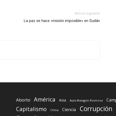
Artículo siguiente
La paz se hace «misión imposible» en Sudán
América
Aborto
Camp
Asia
Aula Malagón Rovirosa
Corrupción
Capitalismo
Ciencia
China