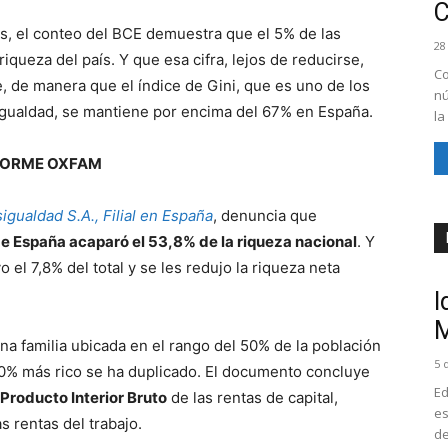
s, el conteo del BCE demuestra que el 5% de las
28
riqueza del país. Y que esa cifra, lejos de reducirse,
Co
 de manera que el índice de Gini, que es uno de los
nú
sigualdad, se mantiene por encima del 67% en España.
la
FORME OXFAM
igualdad S.A., Filial en España
, denuncia que
e España acaparó el 53,8% de la riqueza nacional
. Y
 el 7,8% del total y se les redujo la riqueza neta
I
M
 una familia ubicada en el rango del 50% de la población
5 
 10% más rico se ha duplicado. El documento concluye
Ed
Producto Interior Bruto
de las rentas de capital,
es
s rentas del trabajo.
de