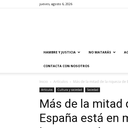
jueves, agosto 6, 2026
HAMBRE Y JUSTICIA
NO MATARÁS
AC
CONTACTA CON NOSOTROS
Inicio
Artículos
Más de la mitad de la riqueza de 
Artículos
Cultura y sociedad
Sociedad
Más de la mitad 
España está en 