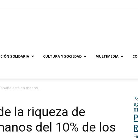
Solidaridad.net
CIÓN SOLIDARIA
CULTURA Y SOCIEDAD
MULTIMEDIA
CO
España está en manos...
a
a
de la riqueza de
0
P
manos del 10% de los
R
Fi