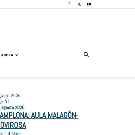
LABORA
gosto 2026
go
01
1
agosto
2026
AMPLONA: AULA MALAGÓN-
OVIROSA
nd out More