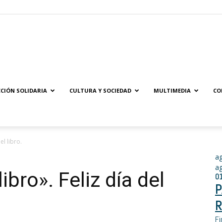
Solidaridad.net
CIÓN SOLIDARIA
CULTURA Y SOCIEDAD
MULTIMEDIA
CO
el libro.
a
a
ibro». Feliz día del
0
P
R
Fi