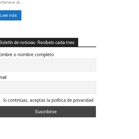
rtenece al...
Leer más
Boletín de noticias- Recíbelo cada mes
ombre o nombre completo
ail
Si continúas, aceptas la política de privacidad