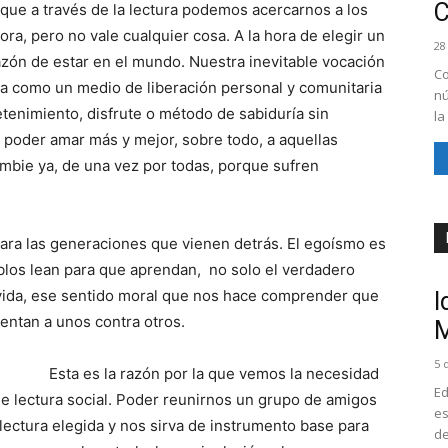
ue a través de la lectura podemos acercarnos a los
ora, pero no vale cualquier cosa. A la hora de elegir un
28
azón de estar en el mundo. Nuestra inevitable vocación
Co
ra como un medio de liberación personal y comunitaria
nú
enimiento, disfrute o método de sabiduría sin
la
poder amar más y mejor, sobre todo, a aquellas
bie ya, de una vez por todas, porque sufren
ara las generaciones que vienen detrás. El egoísmo es
eblos lean para que aprendan, no solo el verdadero
la vida, ese sentido moral que nos hace comprender que
I
rentan a unos contra otros.
M
5 
Esta es la razón por la que vemos la necesidad
Ed
 lectura social. Poder reunirnos un grupo de amigos
es
lectura elegida y nos sirva de instrumento base para
de