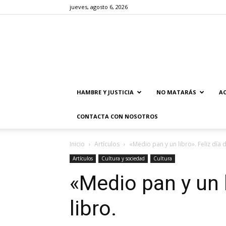
jueves, agosto 6, 2026
HAMBRE Y JUSTICIA
NO MATARÁS
AC
CONTACTA CON NOSOTROS
Inicio
Artículos
«Medio pan y un libro». Feliz día d
Artículos
Cultura y sociedad
Cultura
«Medio pan y un l
libro.