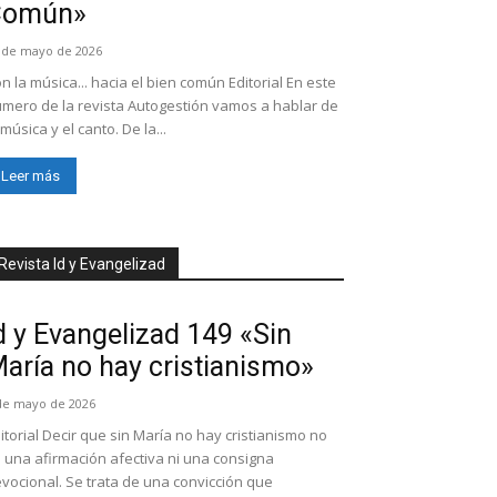
Común»
 de mayo de 2026
n la música... hacia el bien común Editorial En este
mero de la revista Autogestión vamos a hablar de
 música y el canto. De la...
Leer más
Revista Id y Evangelizad
d y Evangelizad 149 «Sin
aría no hay cristianismo»
de mayo de 2026
itorial Decir que sin María no hay cristianismo no
 una afirmación afectiva ni una consigna
vocional. Se trata de una convicción que