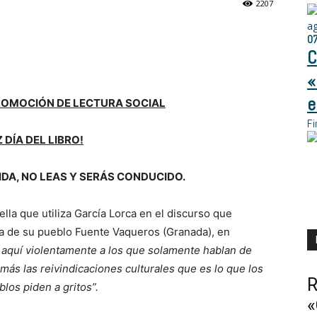
2207
a
0
C
«
e
ROMOCIÓN DE LECTURA SOCIAL
Fi
Z DÍA DEL LIBRO!
IDA, NO LEAS Y SERÁS CONDUCIDO.
ella que utiliza García Lorca en el discurso que
eca de su pueblo Fuente Vaqueros (Granada), en
 aquí violentamente a los que solamente hablan de
ás las reivindicaciones culturales que es lo que los
R
los piden a gritos”.
«