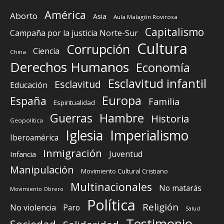
América
Aborto
Asia
Aula Malagón Rovirosa
Capitalismo
Campaña por la justicia Norte-Sur
Cultura
Corrupción
Ciencia
China
Derechos Humanos
Economía
Esclavitud infantil
Esclavitud
Educación
Europa
España
Familia
Espiritualidad
Guerras
Hambre
Historia
Geopolítica
Iglesia
Imperialismo
Iberoamérica
Inmigración
Juventud
Infancia
Manipulación
Movimiento Cultural Cristiano
Multinacionales
No matarás
Movimiento Obrero
Política
Religión
No violencia
Paro
Salud
Testimonio