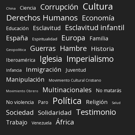
Cultura
Corrupción
Ciencia
China
Derechos Humanos
Economía
Esclavitud infantil
Esclavitud
Educación
Europa
España
Familia
Espiritualidad
Guerras
Hambre
Historia
Geopolítica
Iglesia
Imperialismo
Iberoamérica
Inmigración
Juventud
Infancia
Manipulación
Movimiento Cultural Cristiano
Multinacionales
No matarás
Movimiento Obrero
Política
Religión
No violencia
Paro
Salud
Testimonio
Sociedad
Solidaridad
África
Trabajo
Venezuela