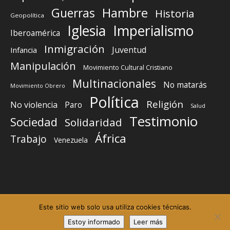
Guerras
Hambre
Historia
Geopolítica
Iglesia
Imperialismo
Iberoamérica
Inmigración
Juventud
Infancia
Manipulación
Movimiento Cultural Cristiano
Multinacionales
No matarás
Movimiento Obrero
Política
Religión
No violencia
Paro
Salud
Testimonio
Sociedad
Solidaridad
África
Trabajo
Venezuela
Este sitio web solo usa utiliza cookies técnicas.
Elemento del menú
Elemento del menú
Estoy informado
Leer más
©