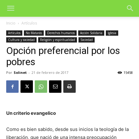
Inicio
Artículos
Artículos
No Matarás
Derechos humanos
Acción Solidaria
Iglesia
Cultura y sociedad
Religión y espiritualidad
Sociedad
Opción preferencial por los
pobres
Por
Solinet
-
21 de febrero de 2017
15458
Un criterio evangelico
Como es bien sabido, desde sus inicios la teología de la
liberación, que nació de una intensa preocupación