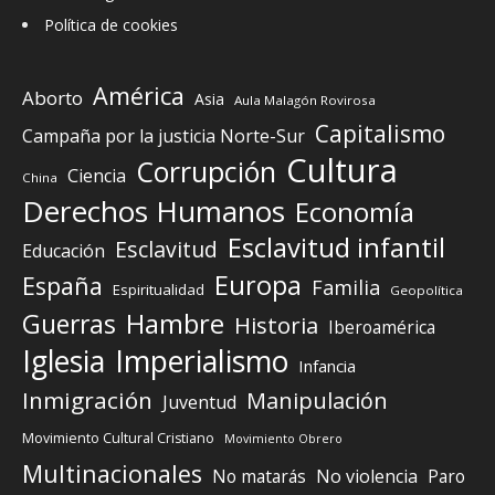
Política de cookies
América
Aborto
Asia
Aula Malagón Rovirosa
Capitalismo
Campaña por la justicia Norte-Sur
Cultura
Corrupción
Ciencia
China
Derechos Humanos
Economía
Esclavitud infantil
Esclavitud
Educación
Europa
España
Familia
Espiritualidad
Geopolítica
Guerras
Hambre
Historia
Iberoamérica
Iglesia
Imperialismo
Infancia
Inmigración
Manipulación
Juventud
Movimiento Cultural Cristiano
Movimiento Obrero
Multinacionales
No matarás
No violencia
Paro