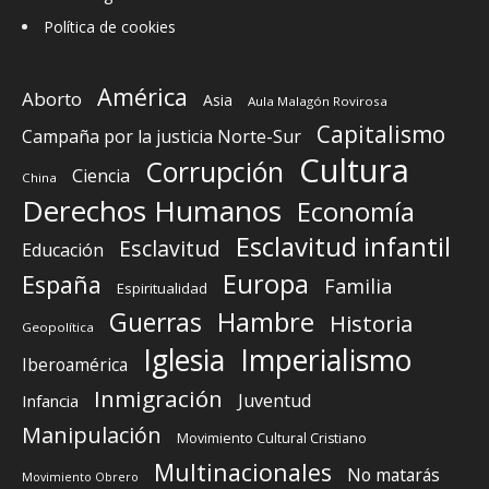
Política de cookies
América
Aborto
Asia
Aula Malagón Rovirosa
Capitalismo
Campaña por la justicia Norte-Sur
Cultura
Corrupción
Ciencia
China
Derechos Humanos
Economía
Esclavitud infantil
Esclavitud
Educación
Europa
España
Familia
Espiritualidad
Guerras
Hambre
Historia
Geopolítica
Iglesia
Imperialismo
Iberoamérica
Inmigración
Juventud
Infancia
Manipulación
Movimiento Cultural Cristiano
Multinacionales
No matarás
Movimiento Obrero