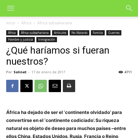
Inicio
África
África subsahariana
África
África subsahariana
Artículos
No Matarás
Familia
Guerras
Hambre y justicia
Inmigración
¿Qué haríamos si fueran
nuestros?
Por
Solinet
-
17 de enero de 2017
4711
África ha dejado de ser el ‘continente olvidado’ para
convertirse en el ‘continente codiciado’. Su riqueza
natural es objeto de deseo para muchos países –entre
ellos China, Estados Unidos, Rusia, Francia o Reino