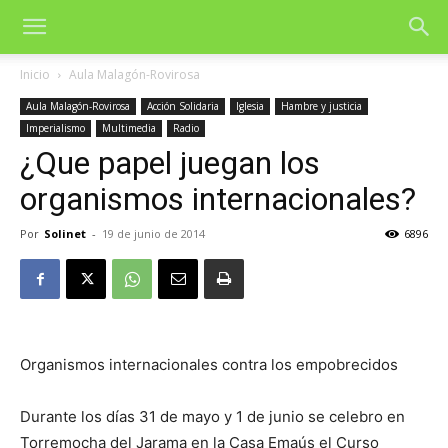
Inicio
Aula Malagón-Rovirosa
Aula Malagón-Rovirosa
Acción Solidaria
Iglesia
Hambre y justicia
Imperialismo
Multimedia
Radio
¿Que papel juegan los
organismos internacionales?
Por
Solinet
-
19 de junio de 2014
6896
Organismos internacionales contra los empobrecidos
Durante los días 31 de mayo y 1 de junio se celebro en
Torremocha del Jarama en la Casa Emaús el Curso