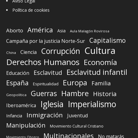
Aviso Legal
Política de cookies
América
Aborto
Asia
Aula Malagón Rovirosa
Capitalismo
Campaña por la justicia Norte-Sur
Cultura
Corrupción
Ciencia
China
Derechos Humanos
Economía
Esclavitud infantil
Esclavitud
Educación
Europa
España
Familia
Espiritualidad
Guerras
Hambre
Historia
Geopolítica
Iglesia
Imperialismo
Iberoamérica
Inmigración
Juventud
Infancia
Manipulación
Movimiento Cultural Cristiano
Multinacionales
No matarás
Movimiento Obrero