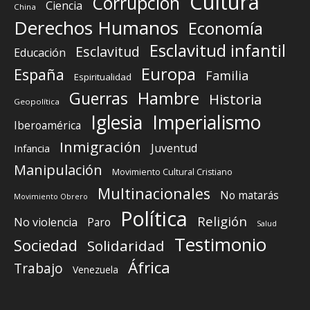
Cultura
Corrupción
Ciencia
China
Derechos Humanos
Economía
Esclavitud infantil
Esclavitud
Educación
Europa
España
Familia
Espiritualidad
Guerras
Hambre
Historia
Geopolítica
Iglesia
Imperialismo
Iberoamérica
Inmigración
Juventud
Infancia
Manipulación
Movimiento Cultural Cristiano
Multinacionales
No matarás
Movimiento Obrero
Política
Religión
No violencia
Paro
Salud
Testimonio
Sociedad
Solidaridad
África
Trabajo
Venezuela