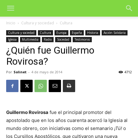
Inicio
Cultura y sociedad
Cultura
Cultura y sociedad
Cultura
Europa
España
Historia
Acción Solidaria
Iglesia
Multimedia
Radio
Sociedad
Testimonio
¿Quién fue Guillermo
Rovirosa?
Por
Solinet
-
4 de mayo de 2014
4712
Guillermo Rovirosa
fue el principal promotor del
apostolado que en los años cuarenta acercó la Iglesia al
mundo obrero, con iniciativas como el semanario
¡Tú!
o
los Cursillos Apostólicos, que cultivaron una nueva