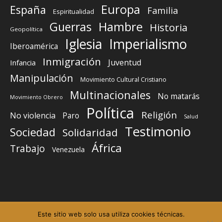
Europa
España
Familia
Espiritualidad
Guerras
Hambre
Historia
Geopolítica
Iglesia
Imperialismo
Iberoamérica
Inmigración
Juventud
Infancia
Manipulación
Movimiento Cultural Cristiano
Multinacionales
No matarás
Movimiento Obrero
Política
Religión
No violencia
Paro
Salud
Testimonio
Sociedad
Solidaridad
África
Trabajo
Venezuela
Este sitio web solo usa utiliza cookies técnicas.
Elemento del menú
Elemento del menú