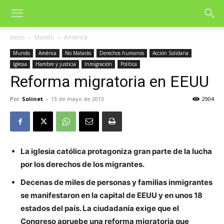
Inicio
Mundo
América
Mundo
América
No Matarás
Derechos humanos
Acción Solidaria
Iglesia
Hambre y justicia
Inmigración
Política
Reforma migratoria en EEUU
Por
Solinet
-
13 de mayo de 2013
2904
La iglesia católica protagoniza gran parte de la lucha
por los derechos de los migrantes.
Decenas de miles de personas y familias inmigrantes
se manifestaron en la capital de EEUU y en unos 18
estados del país. La ciudadanía exige que el
Congreso apruebe una reforma migratoria que