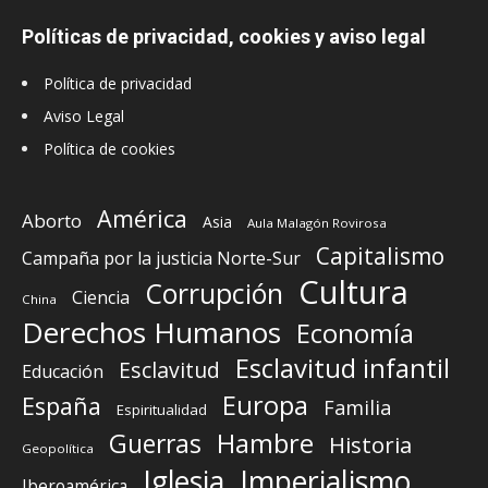
Políticas de privacidad, cookies y aviso legal
Política de privacidad
Aviso Legal
Política de cookies
América
Aborto
Asia
Aula Malagón Rovirosa
Capitalismo
Campaña por la justicia Norte-Sur
Cultura
Corrupción
Ciencia
China
Derechos Humanos
Economía
Esclavitud infantil
Esclavitud
Educación
Europa
España
Familia
Espiritualidad
Guerras
Hambre
Historia
Geopolítica
Iglesia
Imperialismo
Iberoamérica