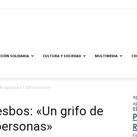
Solidaridad.net
CIÓN SOLIDARIA
CULTURA Y SOCIEDAD
MULTIMEDIA
CO
 de agua para 1300 personas»
a
a
sbos: «Un grifo de
0
P
personas»
R
Fi