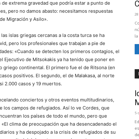
ón de extrema gravedad que podría estar a punto de
ones, pero no damos abasto: necesitamos respuestas
28
de Migración y Asilo».
Co
nú
as islas griegas cercanas a la costa turca se ha
la
id, pero los profesionales que trabajan a pie de
dades: «Cuando se detecten los primeros contagios, el
el Ejecutivo de Mitsokakis ya ha tenido que poner en
 griego continental. El primero fue el de Ritsona (en
casos positivos. El segundo, el de Malakasa, al norte
asi 2.000 casos y 19 muertos.
I
celando conciertos y otros eventos multitudinarios,
M
e los campos de refugiados. Así lo ve Cordes, que
5 
encuentran los países de todo el mundo, pero que
Ed
s: «El clima de preocupación que ha desencadenado el
es
iarios y ha despojado a la crisis de refugiados de su
de