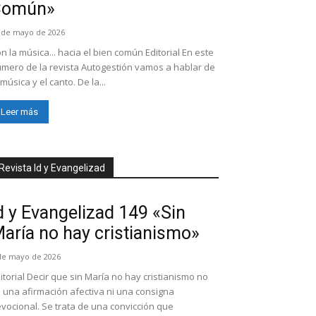
Común»
 de mayo de 2026
n la música... hacia el bien común Editorial En este
mero de la revista Autogestión vamos a hablar de
 música y el canto. De la...
Leer más
Revista Id y Evangelizad
d y Evangelizad 149 «Sin
aría no hay cristianismo»
de mayo de 2026
itorial Decir que sin María no hay cristianismo no
 una afirmación afectiva ni una consigna
vocional. Se trata de una convicción que