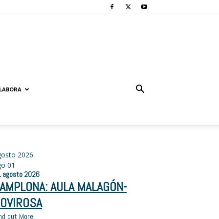
LABORA
gosto 2026
go
01
1
agosto
2026
AMPLONA: AULA MALAGÓN-
OVIROSA
nd out More