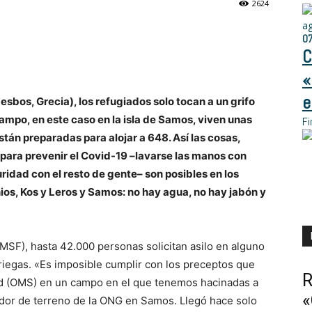
2624
a
0
C
«
e
sbos, Grecia), los refugiados solo tocan a un grifo
ampo, en este caso en la isla de Samos, viven unas
Fi
tán preparadas para alojar a 648. Así las cosas,
para prevenir el Covid-19 –lavarse las manos con
ridad con el resto de gente– son posibles en los
ios, Kos y Leros y Samos: no hay agua, no hay jabón y
MSF), hasta 42.000 personas solicitan asilo en alguno
riegas. «Es imposible cumplir con los preceptos que
R
ud (OMS) en un campo en el que tenemos hacinadas a
«
dor de terreno de la ONG en Samos. Llegó hace solo