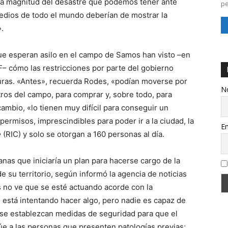
 la magnitud del desastre que podemos tener ante
pe
medios de todo el mundo deberían de mostrar la
.
ue esperan asilo en el campo de Samos han visto –en
– cómo las restricciones por parte del gobierno
uras. «Antes», recuerda Rodes, «podían moverse por
N
ros del campo, para comprar y, sobre todo, para
ambio, «lo tienen muy difícil para conseguir un
permisos, imprescindibles para poder ir a la ciudad, la
Em
e
(RIC) y solo se otorgan a 160 personas al día.
nas que iniciaría un plan para hacerse cargo de la
 su territorio, según informó la agencia de noticias
 no ve que se esté actuando acorde con la
 está intentando hacer algo, pero nadie es capaz de
 se establezcan medidas de seguridad para que el
úe a las personas que presenten patologías previas;