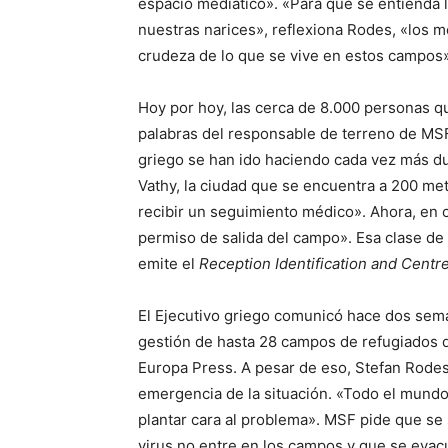
espacio mediático». «Para que se entienda
nuestras narices», reflexiona Rodes, «los 
crudeza de lo que se vive en estos campos»
Hoy por hoy, las cerca de 8.000 personas q
palabras del responsable de terreno de MSF
griego se han ido haciendo cada vez más d
Vathy, la ciudad que se encuentra a 200 met
recibir un seguimiento médico». Ahora, en c
permiso de salida del campo». Esa clase de 
emite el
Reception Identification and Centr
El Ejecutivo griego comunicó hace dos sema
gestión de hasta 28 campos de refugiados de
Europa Press. A pesar de eso, Stefan Rodes
emergencia de la situación. «Todo el mundo
plantar cara al problema». MSF pide que se
virus no entre en los campos y que se evac