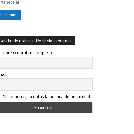
rtenece al...
Leer más
Boletín de noticias- Recíbelo cada mes
ombre o nombre completo
ail
Si continúas, aceptas la política de privacidad