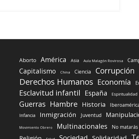
América
Aborto
Camp
Asia
Aula Malagón Rovirosa
Corrupción
Capitalismo
Ciencia
China
Derechos Humanos
Economía
E
Esclavitud infantil
España
Espiritualidad
Guerras
Hambre
Historia
Iberoaméric
Inmigración
Manipulaci
Juventud
Infancia
Multinacionales
No matarás
Movimiento Obrero
T
Sociedad
Solidaridad
Religión
Salud