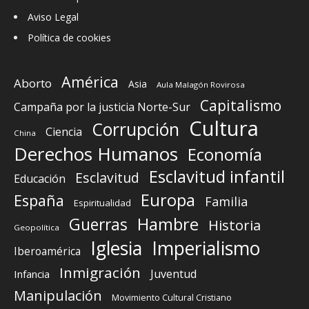
Aviso Legal
Política de cookies
América
Aborto
Asia
Aula Malagón Rovirosa
Capitalismo
Campaña por la justicia Norte-Sur
Cultura
Corrupción
Ciencia
China
Derechos Humanos
Economía
Esclavitud infantil
Esclavitud
Educación
Europa
España
Familia
Espiritualidad
Guerras
Hambre
Historia
Geopolítica
Iglesia
Imperialismo
Iberoamérica
Inmigración
Juventud
Infancia
Manipulación
Movimiento Cultural Cristiano