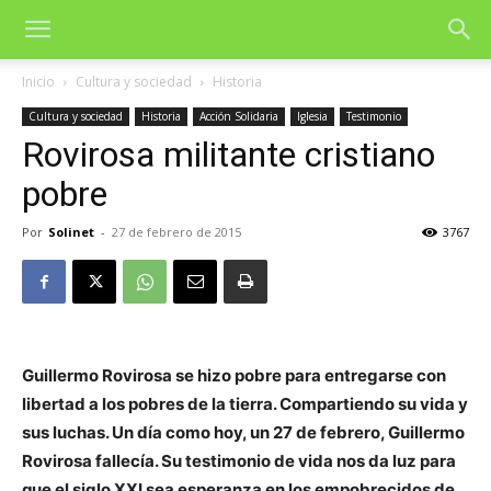
Inicio
Cultura y sociedad
Historia
Cultura y sociedad
Historia
Acción Solidaria
Iglesia
Testimonio
Rovirosa militante cristiano
pobre
Por
Solinet
-
27 de febrero de 2015
3767
Guillermo Rovirosa se hizo pobre para entregarse con
libertad a los pobres de la tierra. Compartiendo su vida y
sus luchas. Un día como hoy, un 27 de febrero, Guillermo
Rovirosa fallecía. Su testimonio de vida nos da luz para
que el siglo XXI sea esperanza en los empobrecidos de