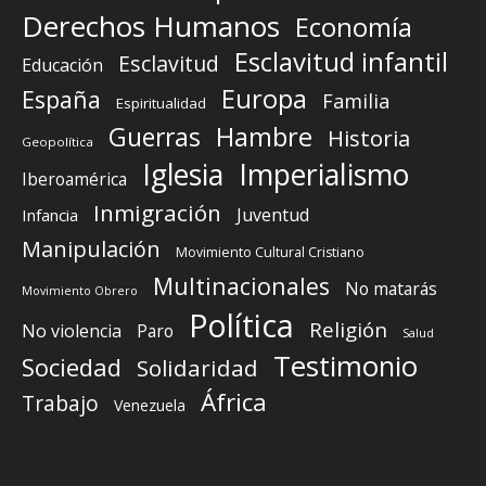
Derechos Humanos
Economía
Esclavitud infantil
Esclavitud
Educación
Europa
España
Familia
Espiritualidad
Guerras
Hambre
Historia
Geopolítica
Iglesia
Imperialismo
Iberoamérica
Inmigración
Juventud
Infancia
Manipulación
Movimiento Cultural Cristiano
Multinacionales
No matarás
Movimiento Obrero
Política
Religión
No violencia
Paro
Salud
Testimonio
Sociedad
Solidaridad
África
Trabajo
Venezuela