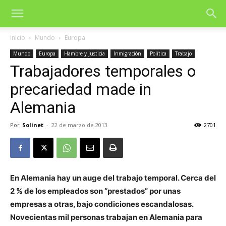
Inicio
Mundo
Europa
Mundo
Europa
Hambre y justicia
Inmigración
Política
Trabajo
Trabajadores temporales o
precariedad made in
Alemania
Por
Solinet
-
22 de marzo de 2013
2701
En Alemania hay un auge del trabajo temporal. Cerca del
2 % de los empleados son “prestados” por unas
empresas a otras, bajo condiciones escandalosas.
Novecientas mil personas trabajan en Alemania para