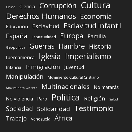
Cultura
Corrupción
Ciencia
China
Derechos Humanos
Economía
Esclavitud infantil
Esclavitud
Educación
Europa
España
Familia
Espiritualidad
Guerras
Hambre
Historia
Geopolítica
Iglesia
Imperialismo
Iberoamérica
Inmigración
Juventud
Infancia
Manipulación
Movimiento Cultural Cristiano
Multinacionales
No matarás
Movimiento Obrero
Política
Religión
No violencia
Paro
Salud
Testimonio
Sociedad
Solidaridad
África
Trabajo
Venezuela