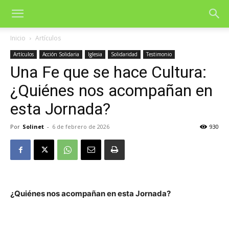
Inicio
Artículos
Artículos
Acción Solidaria
Iglesia
Solidaridad
Testimonio
Una Fe que se hace Cultura:
¿Quiénes nos acompañan en
esta Jornada?
Por
Solinet
-
6 de febrero de 2026
930
¿Quiénes nos acompañan en esta Jornada?