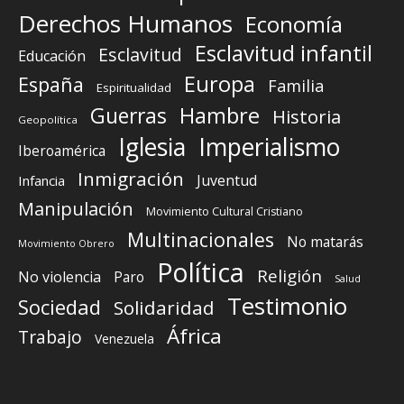
Derechos Humanos
Economía
Esclavitud infantil
Esclavitud
Educación
Europa
España
Familia
Espiritualidad
Guerras
Hambre
Historia
Geopolítica
Iglesia
Imperialismo
Iberoamérica
Inmigración
Juventud
Infancia
Manipulación
Movimiento Cultural Cristiano
Multinacionales
No matarás
Movimiento Obrero
Política
Religión
No violencia
Paro
Salud
Testimonio
Sociedad
Solidaridad
África
Trabajo
Venezuela