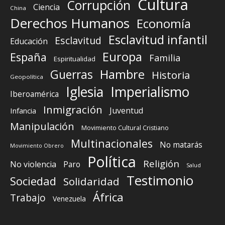
Cultura
Corrupción
Ciencia
China
Derechos Humanos
Economía
Esclavitud infantil
Esclavitud
Educación
Europa
España
Familia
Espiritualidad
Guerras
Hambre
Historia
Geopolítica
Iglesia
Imperialismo
Iberoamérica
Inmigración
Juventud
Infancia
Manipulación
Movimiento Cultural Cristiano
Multinacionales
No matarás
Movimiento Obrero
Política
Religión
No violencia
Paro
Salud
Testimonio
Sociedad
Solidaridad
África
Trabajo
Venezuela