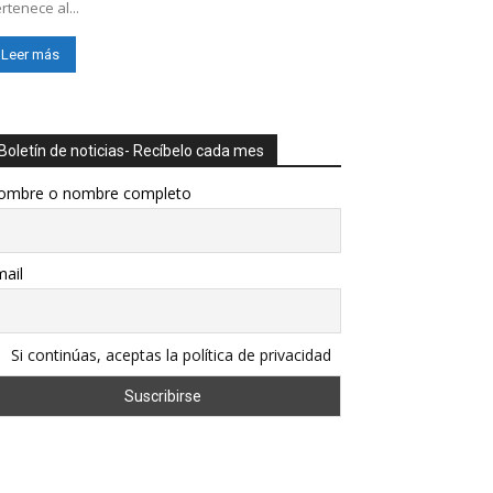
rtenece al...
Leer más
Boletín de noticias- Recíbelo cada mes
ombre o nombre completo
ail
Si continúas, aceptas la política de privacidad