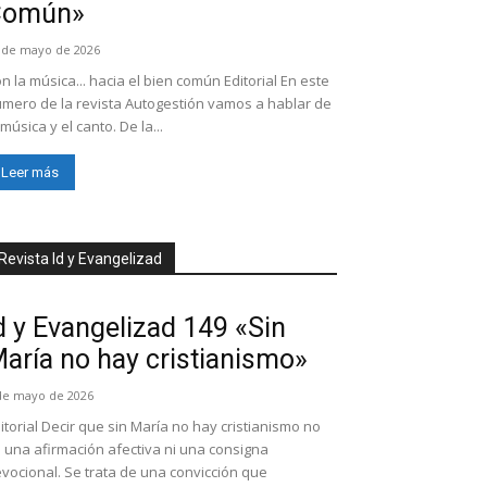
Común»
 de mayo de 2026
n la música... hacia el bien común Editorial En este
mero de la revista Autogestión vamos a hablar de
 música y el canto. De la...
Leer más
Revista Id y Evangelizad
d y Evangelizad 149 «Sin
aría no hay cristianismo»
de mayo de 2026
itorial Decir que sin María no hay cristianismo no
 una afirmación afectiva ni una consigna
vocional. Se trata de una convicción que