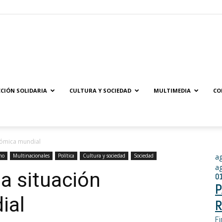
Solidaridad.net
CIÓN SOLIDARIA
CULTURA Y SOCIEDAD
MULTIMEDIA
CO
nómica mundial
mo
Multinacionales
Política
Cultura y sociedad
Sociedad
a
a
la situación
0
P
ial
R
Fi