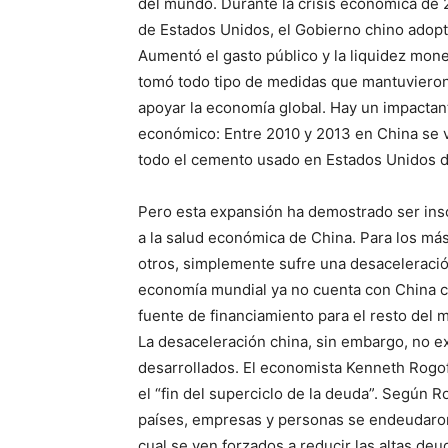
del mundo. Durante la crisis económica de
de Estados Unidos, el Gobierno chino ado
Aumentó el gasto público y la liquidez monet
tomó todo tipo de medidas que mantuvieron
apoyar la economía global. Hay un impactant
económico: Entre 2010 y 2013 en China se 
todo el cemento usado en Estados Unidos dur
Pero esta expansión ha demostrado ser ins
a la salud económica de China. Para los más
otros, simplemente sufre una desaceleración
economía mundial ya no cuenta con China 
fuente de financiamiento para el resto del 
La desaceleración china, sin embargo, no e
desarrollados. El economista Kenneth Rogof
el “fin del superciclo de la deuda”. Según 
países, empresas y personas se endeudaron 
cual se ven forzados a reducir las altas d