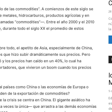
clo de las commodities”. A comienzos de este siglo se
28
e metales, hidrocarburos, productos agrícolas y en
Co
llamadas “commodities”—. Entre el año 2000 y el 2010
nú
, durante todo el siglo XX el promedio de estos
la
bre todo, el apetito de Asia, especialmente de China,
s que hizo subir dramáticamente sus precios. Pero
ó y los precios han caído en un 40%, lo cual ha
ortadores, que vivieron un boom cuando los precios
I
M
al países como China o las economías de Europa o
5 
den de la exportación de commodities?
Ed
la crisis se centra en China. El gigante asiático ha
es
 a veces la única— que arrastra a las demás economías
de