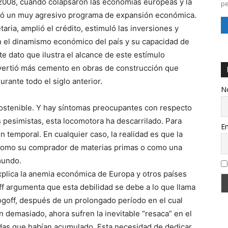
 2008, cuando colapsaron las economías europeas y la
pe
ptó un muy agresivo programa de expansión económica.
aria, amplió el crédito, estimuló las inversiones y
 el dinamismo económico del país y su capacidad de
e dato que ilustra el alcance de este estímulo
vertió más cemento en obras de construcción que
ante todo el siglo anterior.
N
ostenible. Y hay síntomas preocupantes con respecto
 pesimistas, esta locomotora ha descarrilado. Para
Em
 temporal. En cualquier caso, la realidad es que la
como su comprador de materias primas o como una
mundo.
xplica la anemia económica de Europa y otros países
f argumenta que esta debilidad se debe a lo que llama
Rogoff, después de un prolongado período en el cual
demasiado, ahora sufren la inevitable “resaca” en el
eudas que habían acumulado. Esta necesidad de dedicar