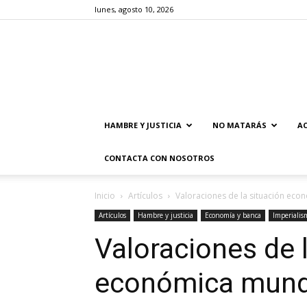
lunes, agosto 10, 2026
HAMBRE Y JUSTICIA
NO MATARÁS
AC
CONTACTA CON NOSOTROS
Inicio
Artículos
Valoraciones de la situación eco
Artículos
Hambre y justicia
Economía y banca
Imperialis
Valoraciones de 
económica mund