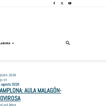
LABORA
gosto 2026
go
01
1
agosto
2026
AMPLONA: AULA MALAGÓN-
OVIROSA
nd out More