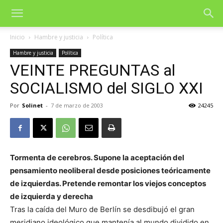
Inicio
Hambre y justicia
Política
Hambre y justicia
Política
VEINTE PREGUNTAS al
SOCIALISMO del SIGLO XXI
Por
Solinet
-
7 de marzo de 2003
24245
Tormenta de cerebros. Supone la aceptación del
pensamiento neoliberal desde posiciones teóricamente
de izquierdas. Pretende remontar los viejos conceptos
de izquierda y derecha
Tras la caída del Muro de Berlín se desdibujó el gran
meridiano ideológico que mantenía al mundo dividido en