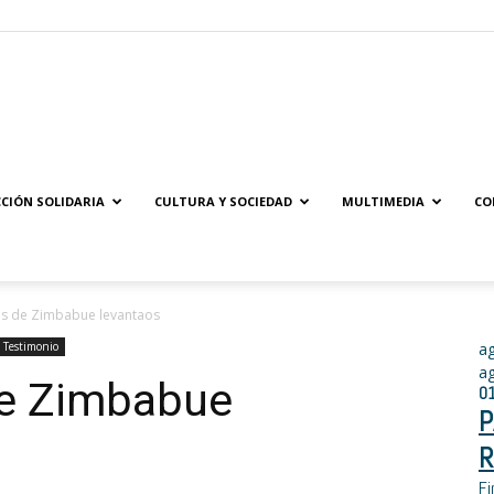
Solidaridad.net
CIÓN SOLIDARIA
CULTURA Y SOCIEDAD
MULTIMEDIA
CO
s de Zimbabue levantaos
Testimonio
a
a
de Zimbabue
0
P
R
Fi