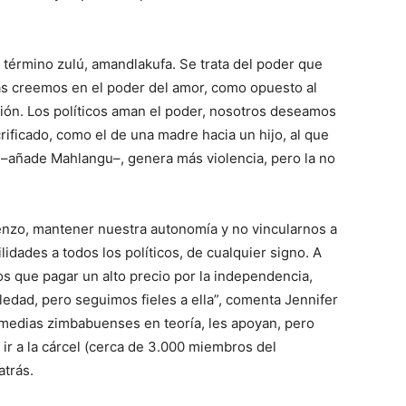
 término zulú, amandlakufa. Se trata del poder que
ras creemos en el poder del amor, como opuesto al
ción. Los políticos aman el poder, nosotros deseamos
rificado, como el de una madre hacia un hijo, al que
ia –añade Mahlangu–, genera más violencia, pero la no
enzo, mantener nuestra autonomía y no vincularnos a
idades a todos los políticos, de cualquier signo. A
os que pagar un alto precio por la independencia,
soledad, pero seguimos fieles a ella”, comenta Jennifer
 medias zimbabuenses en teoría, les apoyan, pero
 ir a la cárcel (cerca de 3.000 miembros del
atrás.