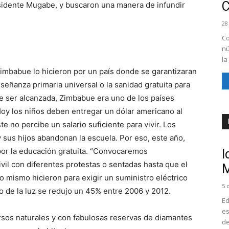
residente Mugabe, y buscaron una manera de infundir
28
Co
nú
la
imbabue lo hicieron por un país donde se garantizaran
señanza primaria universal o la sanidad gratuita para
e ser alcanzada, Zimbabue era uno de los países
Hoy los niños deben entregar un dólar americano al
te no percibe un salario suficiente para vivir. Los
 sus hijos abandonan la escuela. Por eso, este año,
or la educación gratuita. “Convocaremos
I
il con diferentes protestas o sentadas hasta que el
M
 mismo hicieron para exigir un suministro eléctrico
5 
bo de la luz se redujo un 45% entre 2006 y 2012.
Ed
es
sos naturales y con fabulosas reservas de diamantes
de