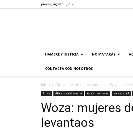
jueves, agosto 6, 2026
HAMBRE Y JUSTICIA
NO MATARÁS
AC
CONTACTA CON NOSOTROS
Inicio
África
África subsahariana
Woza: mujere
África
África subsahariana
Acción Solidaria
Solidaridad
Woza: mujeres 
levantaos