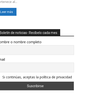
rtenece al...
Leer más
Boletín de noticias- Recíbelo cada mes
ombre o nombre completo
ail
Si continúas, aceptas la política de privacidad