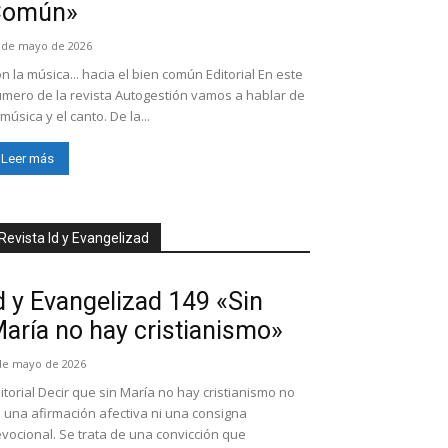
Común»
 de mayo de 2026
n la música... hacia el bien común Editorial En este
mero de la revista Autogestión vamos a hablar de
 música y el canto. De la...
Leer más
Revista Id y Evangelizad
d y Evangelizad 149 «Sin
aría no hay cristianismo»
de mayo de 2026
itorial Decir que sin María no hay cristianismo no
 una afirmación afectiva ni una consigna
vocional. Se trata de una convicción que