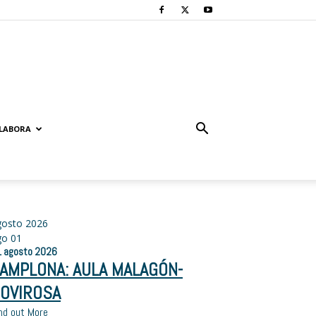
LABORA
gosto 2026
go
01
1
agosto
2026
AMPLONA: AULA MALAGÓN-
OVIROSA
nd out More